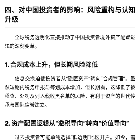
四、对中国投资者的影响：风险重构与认知
升级
全球税务透明化直接推动了中国投资者境外资产配置逻
辑的深刻变革。
主
页
1. 合规成本上升，但长期风险降低
跨
信息交换迫使投资者从“隐匿资产”转向“合规管理”。虽
境
然短期内税务申报与筹划成本增加，但长期看，这降低了被
资
讯
稽查、处罚及列入税收黑名单的风险，有利于资产的世代传
承与国际信誉建立。
海
2. 资产配置逻辑从“避税导向”转向“价值导向”
外
公
过去投资者可能单纯选择“低透明”地区开户。如今，需