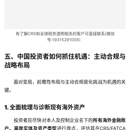
金
融
牌
照
有了解CRS和全球税务透明相关的客户可直接联系(微信
号:19315291009）
问
答
社
五、中国投资者如何抓住机遇：主动合规与
区
战略布局
生
面对变局，前瞻性布局与主动合规是化挑战为机遇的关
态
键。
合
作
伙
1. 全面梳理与诊断现有海外资产
伴
专
投资者应尽快对本人及控制企业名下的
所有海外金融账
栏
户、离岸实体及资产类型
进行盘点，评估其在CRS/FATCA