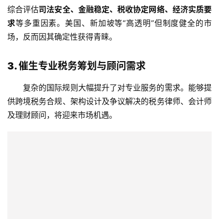
司
综合评估
司法安全、金融稳定、税收协定网络、经济实质要
求
等多重因素。美国、新加坡等“高透明”但制度健全的市
海
场，反而因其确定性获得青睐。
外
银
3. 催生专业税务筹划与顾问需求
行
开
复杂的国际规则大幅提升了对专业服务的需求。能够提
户
供跨境税务合规、架构设计及争议解决的税务律师、会计师
及理财顾问，将迎来市场机遇。
全
球
支
付
登录
注册
方
案
全
球