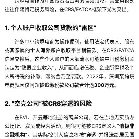
跨境电商作为中国投资者出海的高频领域，其业务模式
往往伴随特定税务风险，在CRS/FATCA框架下尤为突出。
1. 个人账户收取公司货款的“雷区”
许多中小跨境电商为操作便利，使用法定代表人、股东
或其亲属的
个人海外账户
收取平台销售款。在CRS/FATCA
信息交换后，这些个人账户的大额流水可能被中国税务机关
认定为“隐匿企业收入”，从而面临增值税、企业所得税及个
人所得税的补缴、滞纳金乃至罚款。2023年，深圳某跨境
电商就因该问题被追缴税款及罚款合计逾
300万元
。
2. “空壳公司”被CRS穿透的风险
在BVI、开曼等地注册的离岸公司，若在当地无实质办
公场所、雇员或经营活动，则很可能被CRS定义为
“消极非
金融机构”
。其实际控制人信息将被“穿透”并报送给居民国