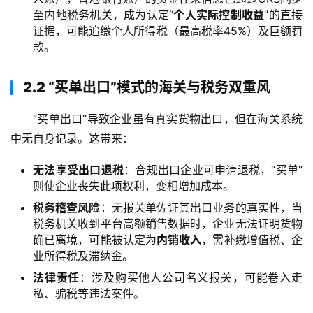
至内地税务机关，成为认定“
个人实际控制收益
”的直接
证据，可能追缴个人所得税（最高税率45%）及巨额罚
款。
2.2 “买单出口”模式的海关与税务双重风
“买单出口”导致企业虽有真实货物出口，但在海关系统
中无自身记录。这带来：
无法享受出口退税
：合规出口企业可申请退税，“买单”
则使企业丧失此项权利，变相增加成本。
税务稽查风险
：无报关单佐证其出口业务的真实性，当
税务机关收到平台高额销售数据时，企业无法证明货物
确已离境，可能被认定为
内销收入
，需补缴增值税、企
业所得税及滞纳金。
法律责任
：涉及购买他人公司名义报关，可能卷入走
私、骗税等违法案件。