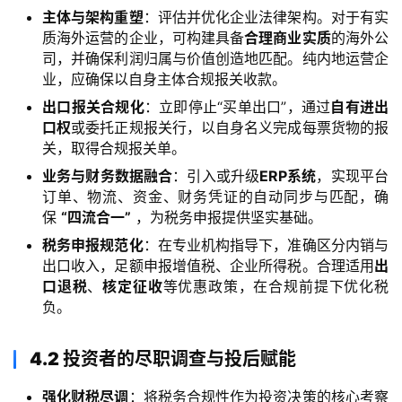
主体与架构重塑
：评估并优化企业法律架构。对于有实
合
质海外运营的企业，可构建具备
合理商业实质
的海外公
作
司，并确保利润归属与价值创造地匹配。纯内地运营企
伙
业，应确保以自身主体合规报关收款。
伴
专
出口报关合规化
：立即停止“买单出口”，通过
自有进出
栏
口权
或委托正规报关行，以自身名义完成每票货物的报
关，取得合规报关单。
业务与财务数据融合
：引入或升级
ERP系统
，实现平台
订单、物流、资金、财务凭证的自动同步与匹配，确
保
“四流合一”
，为税务申报提供坚实基础。
税务申报规范化
：在专业机构指导下，准确区分内销与
出口收入，足额申报增值税、企业所得税。合理适用
出
口退税
、
核定征收
等优惠政策，在合规前提下优化税
负。
4.2 投资者的尽职调查与投后赋能
强化财税尽调
：将税务合规性作为投资决策的核心考察