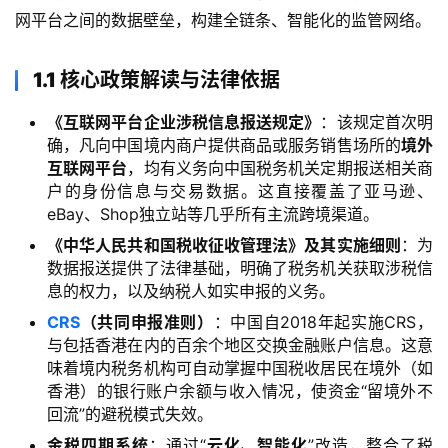
网平台之间的数据壁垒，构建全链条、智能化的监管网络。
1.1 核心政策解读与法律依据
《互联网平台企业涉税信息报送规定》
：该规定首次明
确，凡向中国境内商户提供商品或服务销售场所的
境外
互联网平台
，均有义务向中国税务机关定期报送相关商
户的身份信息与交易数据。这直接覆盖了亚马逊、
eBay、Shop独立站等几乎所有主流跨境渠道。
《中华人民共和国税收征收管理法》及其实施细则
：为
数据报送提供了法律基础，明确了税务机关获取涉税信
息的权力，以及纳税人如实申报的义务。
CRS
（共同申报准则）
：中国自2018年起实施CRS，
与包括香港在内的百余个地区交换金融账户信息。这意
味着境内税务机构可自动掌握中国税收居民在境外（如
香港）的银行账户余额与收入情况，使资金“留境外不
回流”的避税模式失效。
金税四期系统
：通过“
云化、智能化
”改造，整合了税