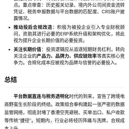
点。重点审查：历史报关记录、境内外公司间资金流转
凭证、税务申报数据与平台数据的匹配度、CRS账户披
露情况。
推动投后合规改造
：积极为被投企业引入专业财税顾
问，资助其进行必要的ERP系统升级和架构优化，将此
视为提升企业长期价值的必要投资。
关注长期价值
：投资逻辑应从追逐短期财务红利，转向
关注企业的
产品力、品牌力、供应链效率
等真实核心竞
争力。合规化成本应被视为品牌与信誉的必要投入。
总结
平台数据直连与税务透明化
时代的到来，宣告了跨境电
商野蛮生长阶段的终结。政策组合拳构建起一张严密的数据
监管网络，彻底封堵了香港空壳避税、买单出口、私户收款
等传统“捷径”。短期内，行业必将经历阵痛与洗牌，合规成
本上升。