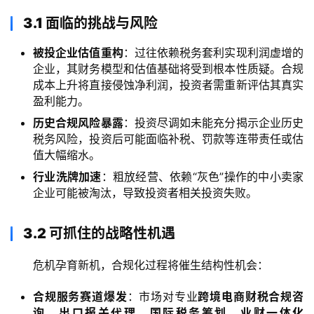
3.1 面临的挑战与风险
被投企业估值重构
：过往依赖税务套利实现利润虚增的
企业，其财务模型和估值基础将受到根本性质疑。合规
成本上升将直接侵蚀净利润，投资者需重新评估其真实
盈利能力。
历史合规风险暴露
：投资尽调如未能充分揭示企业历史
税务风险，投资后可能面临补税、罚款等连带责任或估
值大幅缩水。
行业洗牌加速
：粗放经营、依赖“灰色”操作的中小卖家
企业可能被淘汰，导致投资者相关投资失败。
主
3.2 可抓住的战略性机遇
页
危机孕育新机，合规化过程将催生结构性机会：
跨
境
合规服务赛道爆发
：市场对专业
跨境电商财税合规咨
资
询
、
出口报关代理
、
国际税务筹划
、
业财一体化