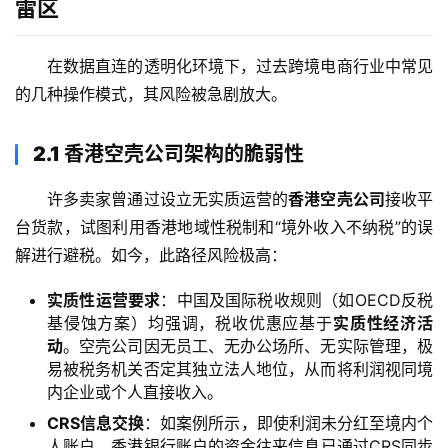
雷区
在数据直连的透明化环境下，过去跨境电商行业中常见
的几种操作模式，其风险被急剧放大。
2.1 香港空壳公司架构的脆弱性
许多卖家曾通过设立无实质运营的
香港空壳公司
接收平
台货款，试图利用香港地域性税制和“境外收入不纳税”的误
解进行避税。如今，此路径风险极高：
实质性运营要求
：中国及国际税收规则（如OECD反税
基侵蚀方案）均强调，税收优惠应基于
实质性经济活
动
。空壳公司因无员工、无办公场所、无实际管理，极
易被税务机关否定其独立法人地位，从而将利润视同境
内企业或个人直接收入。
CRS信息交换
：如案例所示，即使利润未分红至境内个
人账户，香港银行账户的资金往来信息已通过CRS同步