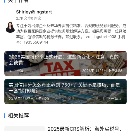
关于作者
Shirley@Ingstart
2.7K
文章
0
评论
专注于为出海企业及来华外资提供精准、合规的税务顾问服务。成
功为数百家跨国企业提供税务规划解决方案。如果您需要一位经验
丰富、值得信赖的税务伙伴，欢迎联系。 vx：Ingstart-008 手机
号：19355569144
2026美国报税季正式开启：这些新变化不注意，真的
会被罚
上一篇
2026年1月27日 下午3:58
美国信用分怎么真正养到 750+？关键不是技巧，而是
一套“操作顺序”
2026年1月27日 下午4:29
下一篇
相关推荐
2025最新CRS解析：海外买税号、