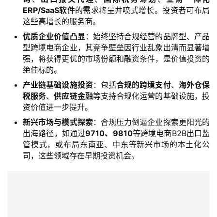
讯
ERP/SaaS软件
的需求将呈井喷式增长。投资者可布局
这些高增长的服务商。
优质企业价值凸显
：始终坚持合规经营的品牌型、产品
海
型跨境电商企业，其竞争壁垒因行业乱象出清而显著增
外
强，将获得更优的市场份额和融资条件，是价值投资的
公
绝佳标的。
司
产业链基础设施投资
：包括
合规的跨境支付
、
海外仓保
税服务
、
供应链金融
等支持合规化运营的基础设施，投
海
资价值进一步提升。
外
新兴市场与模式探索
：合规压力倒逼企业探索更阳光的
银
出海路径，如通过
9710、9810
等跨境电商B2B出口监
行
管模式，或布局东南亚、中东等新兴市场的本土化公
开
司，这些领域存在早期投资机会。
户
全
球
支