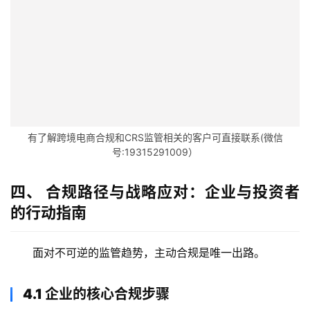
付
登录
注册
方
案
全
球
金
融
有了解跨境电商合规和CRS监管相关的客户可直接联系(微信
牌
号:19315291009）
照
四、 合规路径与战略应对：企业与投资者
问
的行动指南
答
社
面对不可逆的监管趋势，主动合规是唯一出路。
区
生
4.1 企业的核心合规步骤
态