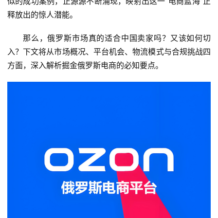
似的成功案例，正源源不断涌现，映射出这一“电商蓝海”正
释放出的惊人潜能。
那么，俄罗斯市场真的适合中国卖家吗？又该如何切
入？下文将从市场概况、平台机会、物流模式与合规挑战四
方面，深入解析掘金俄罗斯电商的必知要点。