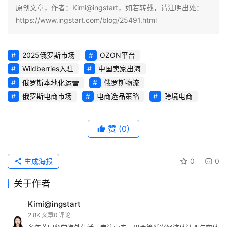
原创文章，作者：Kimi@ingstart，如若转载，请注明出处：
https://www.ingstart.com/blog/25491.html
2025俄罗斯市场
OZON平台
Wildberries入驻
中国卖家出海
俄罗斯本地化运营
俄罗斯物流
俄罗斯电商市场
电商选品策略
跨境电商
赞
(0)
生成海报
0
0
关于作者
Kimi@ingstart
2.8K
文章
0
评论