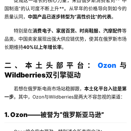
促成这一增长的核心力量，来自俄罗斯消费者对**“中
国制造”的认可度不断上升**。从早年的价格导向到如今的
质量认同，
中国产品已逐步转型为“高性价比”的代表
。
特别是在
消费电子、家居百货、时尚鞋服、汽摩配件
等
品类，中国卖家展现出强大供应链优势，使其在俄罗斯市场
长期维持
40%以上年增长率
。
二、本土头部平台：
Ozon
与
Wildberries双引擎驱动
若想在俄罗斯电商市场站稳脚跟，
本土化平台入驻是第
一步
。其中，Ozon与Wildberries是两大不容忽视的渠道：
1. Ozon——被誉为“俄罗斯亚马逊”