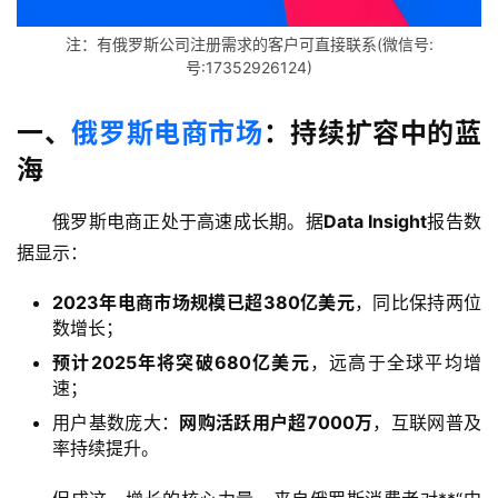
注：有俄罗斯公司注册需求的客户可直接联系(微信号:
号:17352926124)
一、
俄罗斯电商市场
：持续扩容中的蓝
海
俄罗斯电商正处于高速成长期。据
Data Insight
报告数
据显示：
2023年电商市场规模已超380亿美元
，同比保持两位
数增长；
预计2025年将突破680亿美元
，远高于全球平均增
速；
用户基数庞大：
网购活跃用户超7000万
，互联网普及
率持续提升。