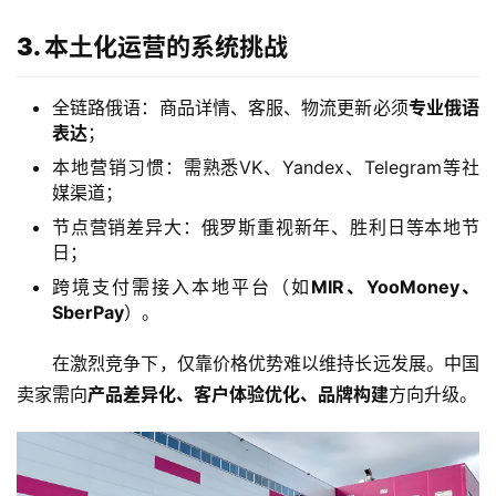
外
3. 本土化运营的系统挑战
公
司
全链路俄语：商品详情、客服、物流更新必须
专业俄语
海
表达
；
外
本地营销习惯：需熟悉VK、Yandex、Telegram等社
银
媒渠道；
行
节点营销差异大：俄罗斯重视新年、胜利日等本地节
开
日；
户
跨境支付需接入本地平台（如
MIR、YooMoney、
SberPay
）。
全
球
在激烈竞争下，仅靠价格优势难以维持长远发展。中国
支
卖家需向
产品差异化、客户体验优化、品牌构建
方向升级。
付
登录
注册
方
案