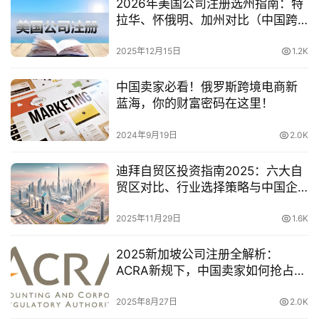
2026年美国公司注册选州指南：特
拉华、怀俄明、加州对比（中国跨
境电商卖家优选策略）
2025年12月15日
1.2K
中国卖家必看！俄罗斯跨境电商新
蓝海，你的财富密码在这里！
2024年9月19日
2.0K
迪拜自贸区投资指南2025：六大自
贸区对比、行业选择策略与中国企
业机遇
2025年11月29日
1.6K
2025新加坡公司注册全解析：
ACRA新规下，中国卖家如何抢占东
南亚市场先机？
2025年8月27日
2.0K