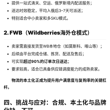
提供一站式清关、空运、俄罗斯境内配送服务；
送达时效稳定，平均入俄后3–7天可派送；
特别适合中小卖家和多SKU模式。
2. FWB（Wildberries海外仓模式）
卖家需直接发货至WB本地仓（如莫斯科、喀山等）；
后续由平台完成仓储、拣货、配送及售后；
可实现
超过90%的订单次日送达
；
要求较高，适合已具备供应链调度能力的成熟卖家。
物流的本土化正成为提升用户满意度与复购率的关键杠
杆。
四、挑战与应对：合规、本土化与品牌