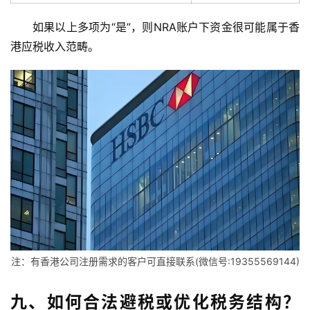
如果以上多项为“是”，则NRA账户下资金很可能属于香
全
球
港应税收入范畴。
支
付
登录
注册
方
案
全
球
金
融
牌
照
注：有香港公司注册需求的客户可直接联系(微信号:19355569144)
问
答
九、如何合法避税或优化税务结构？
社