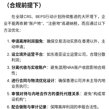
区
（合规前提下）
在全球CRS、BEPS行动计划持续推进的大环境下，企
生
态
业不能再依赖“账户地”、“注册地”逃避纳税，而应通过以下
合
方法优化：
作
伙
申请离岸利润豁免
：确保交易活动实质在香港以外，主
伴
动申请；
专
设立境外运营平台
：如东南亚设立运营公司，合理分散
栏
利润；
分离代收与实收账户
：避免混用NRA账户收款影响合规
性；
进行合同与物流优化设计
：确保香港公司并未主导内地
业务执行；
审慎对待与内地合作方的委托代理关系
：避免“构成常
设机构”；
配合做账与审计记录
：保障离岸利润的申报合法性。