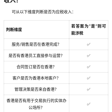
收入？
跨
可从以下维度判断是否为应税收入：
境
资
若答案为“是”则可
讯
判断维度
能涉税
服务/销售是否在香港完成？
✅
海
外
是否有香港员工直接参与运营？
✅
公
司
合同签订是否在香港？
✅
客户是否为香港本地客户？
✅
海
外
管理决策是否来自香港？
✅
银
行
香港是否有用于交易执行的实体办
开
✅
公场所？
户