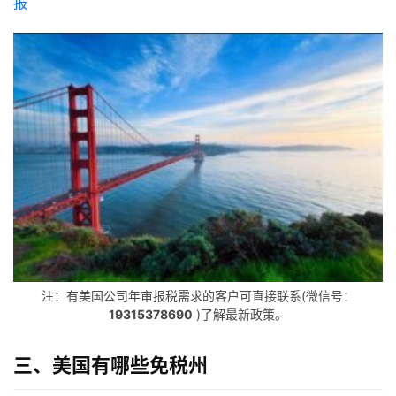
报
主
页
跨
境
资
讯
海
外
注：有美国公司年审报税需求的客户可直接联系(微信号：
公
19315378690
)了解最新政策。
司
三、
美国有哪些免税州
海