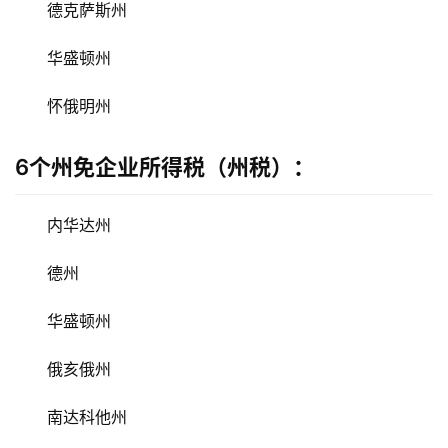
照
德克萨斯州
华盛顿州
问
答
怀俄明州
社
区
6个州免企业所得税（州税）：
生
态
内华达州
合
作
德州
伙
伴
华盛顿州
专
栏
俄亥俄州
南达科他州