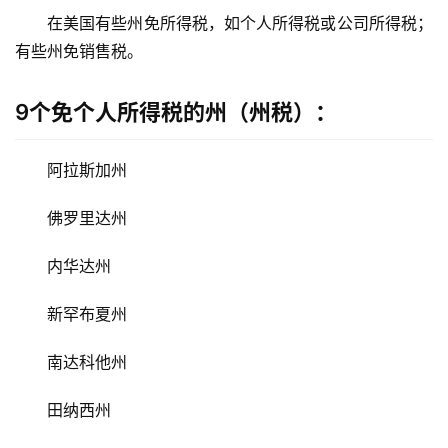
外
在美国有些州免所得税，如个人所得税或公司所得税；
银
有些州免销售税。
行
开
户
9个免个人所得税的州（州税）：
全
阿拉斯加州
球
支
佛罗里达州
付
登录
注册
方
内华达州
案
新罕布夏州
全
球
南达科他州
金
融
田纳西州
牌