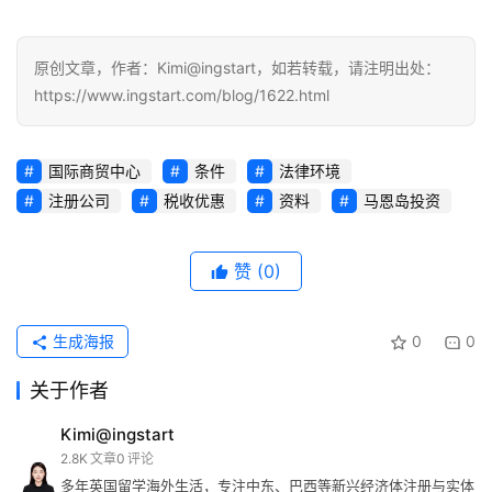
照
问
原创文章，作者：Kimi@ingstart，如若转载，请注明出处：
答
https://www.ingstart.com/blog/1622.html
社
区
国际商贸中心
条件
法律环境
注册公司
税收优惠
资料
马恩岛投资
生
态
合
赞
(0)
作
伙
伴
生成海报
0
0
专
栏
关于作者
Kimi@ingstart
2.8K
文章
0
评论
多年英国留学海外生活，专注中东、巴西等新兴经济体注册与实体