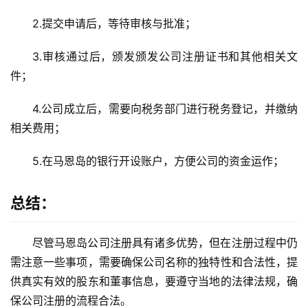
外
银
2.提交申请后，等待审核与批准；
行
开
3.审核通过后，颁发颁发公司注册证书和其他相关文
户
件；
全
4.公司成立后，需要向税务部门进行税务登记，并缴纳
球
相关费用；
支
付
5.在马恩岛的银行开设账户，方便公司的资金运作；
登录
注册
方
案
总结：
全
尽管马恩岛公司注册具有诸多优势，但在注册过程中仍
球
金
需注意一些事项，需要确保公司名称的独特性和合法性，提
融
供真实有效的股东和董事信息，要遵守当地的法律法规，确
牌
保公司注册的流程合法。