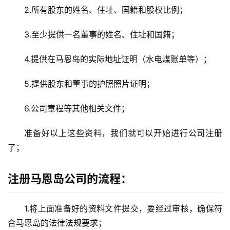
2.所有股东的姓名、住址、国籍和股权比例；
3.至少提供一名董事的姓名、住址和国籍；
主
页
4.提供在马恩岛的实际地址证明（水电煤账单等）；
跨
5.提供股东和董事的护照照片证明；
境
资
6.公司章程等其他相关文件；
讯
准备好以上这些资料，我们就可以开始进行公司注册
了；
海
外
注册马恩岛公司的流程：
公
司
1.将上面准备好的资料文件提交，要经过审核，确保符
海
合马恩岛的法律法规要求；