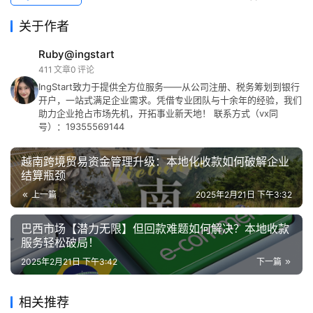
关于作者
Ruby@ingstart
411
文章
0
评论
IngStart致力于提供全方位服务——从公司注册、税务筹划到银行
开户，一站式满足企业需求。凭借专业团队与十余年的经验，我们
助力企业抢占市场先机，开拓事业新天地！ 联系方式（vx同
号）：19355569144
越南跨境贸易资金管理升级：本地化收款如何破解企业
结算瓶颈
上一篇
2025年2月21日 下午3:32
巴西市场【潜力无限】但回款难题如何解决？本地收款
服务轻松破局！
2025年2月21日 下午3:42
下一篇
相关推荐