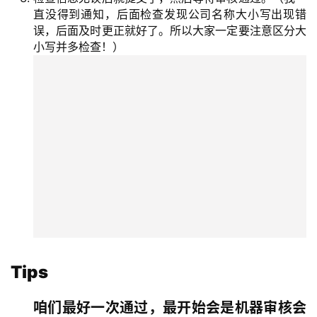
直没得到通知，后面检查发现公司名称大小写出现错
误，后面及时更正就好了。所以大家一定要注意区分大
主
小写并多检查！）
页
跨
境
资
讯
海
外
公
司
Tips
海
咱们最好一次通过，最开始会是机器审核会
外