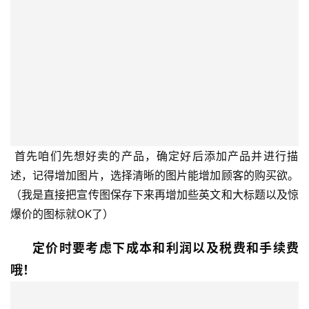
问
答
社
区
生
态
 首先咱们先想好卖的产品，确定好后添加产品并进行描
合
作
述，记得增加图片，选择清晰的图片能增加顾客的购买欲。
伙
（我是直接把宣传图保存下来再增加些英文和大标题以及惊
伴
爆价的图标就OK了）
专
栏
定价时要考虑下成本和利润以及税费和手续费
哦！