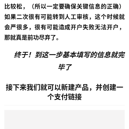
比较松，（所以一定要确保关键信息的正确）
银
行
如果二次很有可能转到人工审核，这个时候就
开
会严很多，很有可能造成开户失败无法开户，
户
那就真是前功尽弃了。
全
球
终于！到这一步基本填写的信息就完
支
付
登录
注册
毕了
方
案
接下来我们就可以新建产品，并创建一
全
个支付链接
球
金
融
牌
照