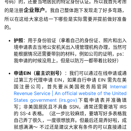
号码）的，还要当地居民的特定身份认证。所
以
我首先考虑
企业账户
的是注册
。我自己整体跑下发现走了好多弯路，
所以在这给大家总结一下哪些是实际需要并提前做好准备
的。
护照
：用于身份验证（拿着自己的身份证、照片和出入
境申请表去当地公安机关出入境管理机构办理，当然可
能根据情况还需要带别的材料，例如公司的证明，ps：
我申请的时候没用上，但是以防万一都带着比较好）
申请EIN（雇主识别号）
：我们可以通过在线申请或通
过第三方代理申请 EIN，如果自行申请 EIN 需先在美
国注册公司，首先要从美国税务局官网
Internal
Revenue Service | An official website of the United
States government (irs.gov)
下载申请表并准确填
写；非美国居民且不具备 SSN，通常还需要填写 IRS
的 SS-4 表格。（这一步比较麻烦，要填写好多表格我
自己弄了很久，一度很想放弃。但最后还是弄好啦，成
就感满满～ 不过还是建议大家有条件的可以直接通过