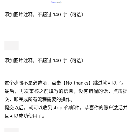
金
融
添加图片注释，不超过 140 字（可选）
牌
照
问
答
社
添加图片注释，不超过 140 字（可选）
区
生
这个步骤不是必选项，点击【No thanks】跳过就可以了。
态
最后，再次审核之前填写的信息，没有错漏的话，点击提
合
交，即完成所有流程需要的操作。
作
提交以后，就可以收到stripe的邮件，恭喜你的账户激活并
伙
且可以成功使用了。
伴
专
栏