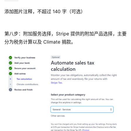
司
添加图片注释，不超过 140 字（可选）
海
外
第八步：附加服务选择，Stripe 提供的附加产品选择，主要
银
行
分为
税务计算
以及
Climate 捐款
。
开
户
全
球
支
付
登录
注册
方
案
全
球