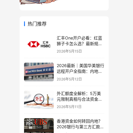
热门推荐
汇丰One开户必看：红蓝
狮子卡怎么选？最新规则
+补办攻略+5个避坑指南
2026年5月15日
2026最新｜美国华美银行
远程开户全指南：内地居
民足不出户办理美股与跨
2026年5月12日
境账户实操解析
外汇额度全解析：5万美
元限制真相与合法资金出
境通道
2026年5月11日
香港资金如何转回内地？
2026银行与第三方汇款全
攻略