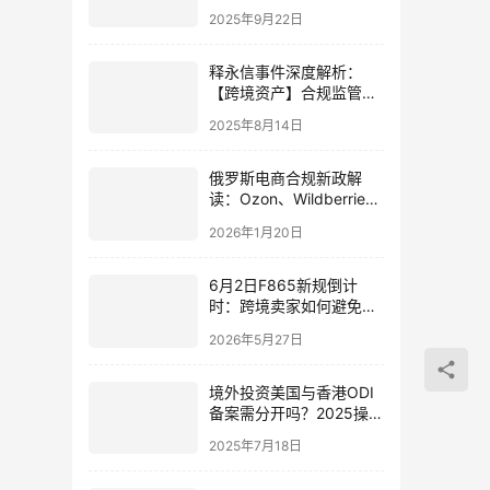
或累计降息50基点（市场
2025年9月22日
影响与投资策略全解析）
释永信事件深度解析：
【跨境资产】合规监管的
三大警示与实操指南
2025年8月14日
俄罗斯电商合规新政解
读：Ozon、Wildberries
联手“诚实标签”对华商影
2026年1月20日
响及应对策略
6月2日F865新规倒计
时：跨境卖家如何避免税
务合规“爆雷”
2026年5月27日
境外投资美国与香港ODI
备案需分开吗？2025操作
流程、合规要点全解析
2025年7月18日