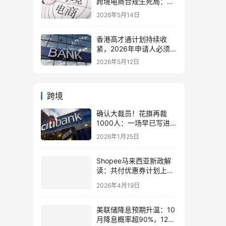
跨境电商合规生死局：海
外仓、美国公司与税务架
2026年5月14日
构全面重构
香港高才通计划持续收
紧，2026年申请人必须注
意的7个关键变化！附最
2026年5月12日
新申请与续签全攻略
跨境
确认大裁员！花旗再裁
1000人：一场早已写进战
略的“去冗余”行动
2026年1月25日
Shopee马来西亚新政解
读：共付优惠券计划上
线，卖家如何借力专业服
2026年4月19日
务商降本增效？
美联储降息预期升温：10
月降息概率超90%，12月