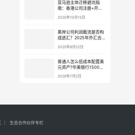
亚马逊主体迁移避坑指
南：香港公司注册+开户
+迁库存全流程解析（建
2025年10月15日
议收藏！）
离岸公司利润截流是否构
成逃汇？2025年外汇合规
指南（含香港公司操作要
2025年8月22日
点）
普通人怎么低成本配置美
元资产?华美银行1500美
元激活，保姆级攻略
2026年7月2日
区
生态合作伙伴专栏