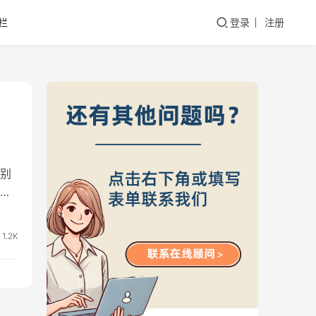
栏
登录
注册
别
无
1.2K