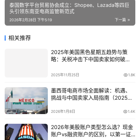
泰国数字平台贸易协会成立：Shopee、Lazada等四巨
头引领东南亚电商监管新范式
2026年2月28日 下午5:19
下一篇
相关推荐
2025年美国黑色星期五趋势与策
略：关税冲击下中国卖家如何破
局？（lngStart公司注册助力本土
化）
2025年11月25日
1.8K
墨西哥电商市场全面解读：机遇、
挑战与中国卖家入局指南（2025最
新数据）
2026年1月8日
1.4K
2026年美股账户类型怎么选？现金
账户vs融资账户的区别，以第一证