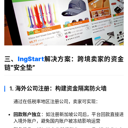
户
全
球
支
付
登录
注册
方
案
三、
lngStart
解决方案：跨境卖家的资金
链”安全垫”
全
球
金
1. 海外公司注册：构建资金隔离防火墙
融
牌
通过在低税率地区注册公司，卖家可实现：
照
回款账户独立
：如注册新加坡公司后，平台回款直接进
入境外账户，避免国内账户被冻结影响运营
问