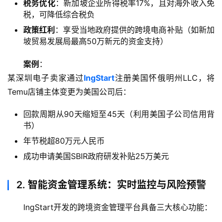
答
税务优化
：新加坡企业所得税率17%，且对海外收入免
社
税，可降低综合税负
区
政策红利
：享受当地政府提供的跨境电商补贴（如新加
坡贸易发展局最高50万新元的资金支持）
生
态
案例
：
合
某深圳电子卖家通过
lngStart
注册美国怀俄明州LLC，将
作
Temu店铺主体变更为美国公司后：
伙
伴
回款周期从90天缩短至45天（利用美国子公司信用背
专
书）
栏
年节税超80万元人民币
成功申请美国SBIR政府研发补贴25万美元
2. 智能资金管理系统：实时监控与风险预警
IngStart开发的跨境资金管理平台具备三大核心功能：