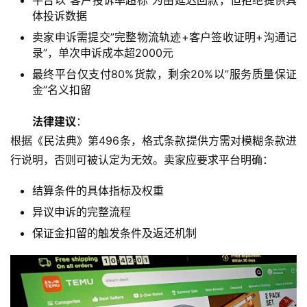
平台以”客户投诉率超标”为由延迟回款，但拒绝提供具
页
体投诉数据
卖家申诉需提交”完整物流轨迹+客户签收证明+沟通记
跨
录”，单次申诉成本超2000元
境
最终平台仅支付80%货款，剩余20%以”服务质量保证
资
金”名义扣留
讯
法律建议
：
根据《民法典》第496条，格式条款提供方需对模糊条款进
海
行说明，否则可被认定为无效。卖家应要求平台明确：
外
公
结算条件的具体指标及权重
司
异议申诉的完整流程
保证金扣留的触发条件及返还机制
海
外
银
行
开