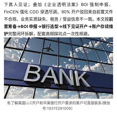
下真人见证；叠加《企业透明法案》BOI 强制申报、
FinCEN 强化 CDD 穿透尽调，90% 开户驳回来自前置文件
不合规、业务实质缺失、税务 / 受益信息不一致。本文按
前
置筹备→BOI 申报→银行选型→线下见证开户→账户存续维
护
完整闭环拆解，配套高频踩坑点一次性规避。
有了解美国LLC开户和华美银行开户需求的客户可直接联系(微信
号:19315291009）