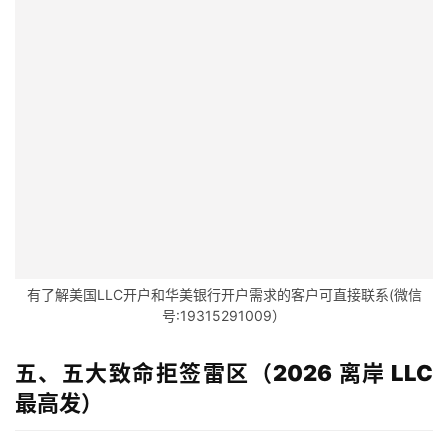
金
融
牌
照
问
答
社
区
生
态
有了解美国LLC开户和华美银行开户需求的客户可直接联系(微信
号:19315291009）
合
作
伙
五、五大致命拒签雷区（2026
离岸 LLC
伴
最高发）
专
栏