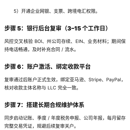
司
5）开通企业网银、支票、跨境电汇权限。
海
外
步骤 5：银行后台复审（3–15 个工作日）
银
行
风控交叉核验 BOI、州公司存续、EIN、业务材料；期间保
开
持电话畅通，及时补充合同 / 流水。
户
步骤 6：账户激活、绑定收款平台
全
球
复审通过后账户正式生效，绑定亚马逊、Stripe、PayPal，
支
核对收款主体名称与 LLC 完全一致。
付
登录
注册
方
步骤 7：搭建长期合规维护体系
案
同步启动记账、季度 / 年度税务申报、公司年报，每月留存
全
完整交易凭证，规避后续复审关户。
球