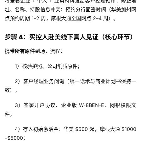
将全套企业 + 个人 + 业务材料发给客户经理预审，修正地
址、名称、持股信息冲突；预约分行面签时间（华美加州网
点预约周期 1–2 周，摩根大通全国网点 2–4 周）。
步骤 4：实控人赴美线下真人见证（核心环节）
主
携带
所有原件
到场，流程：
页
1）核验护照、公司纸质原件；
跨
2）客户经理业务问询（统一话术与商业计划书保持一
境
资
致）；
讯
3）签署开户协议、企业版 W-8BEN-E、网银权限文
件；
海
4）存入初始激活金：华美 $500 起，摩根大通 $1000
外
公
–$5000；