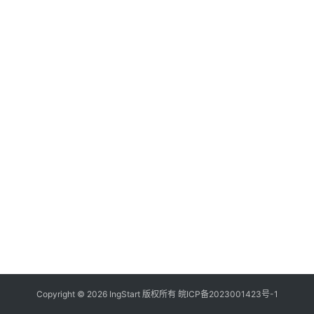
付
登录
注册
方
案
全
球
金
融
牌
照
问
答
社
区
生
Copyright © 2026 IngStart 版权所有
皖ICP备2023001423号-1
态