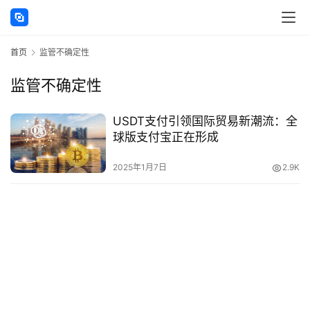
讯
首页
监管不确定性
海
外
监管不确定性
公
司
USDT支付引领国际贸易新潮流：全
球版支付宝正在形成
海
外
2025年1月7日
2.9K
银
行
开
户
全
球
支