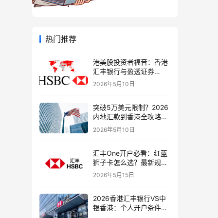
热门推荐
港美股投资者福音：香港
汇丰银行与盈透证券
（IBKR）绑定入金全流
2026年5月10日
程，银证转账这样开最
稳！
突破5万美元限制？2026
内地汇款到香港全攻略：
4种合法路径、手续费对
2026年5月10日
比与避坑指南
汇丰One开户必看：红蓝
狮子卡怎么选？最新规则
+补办攻略+5个避坑指南
2026年5月15日
2026香港汇丰银行VS中
银香港：个人开户条件、
费用、下户速度全方位对