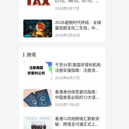
0110、9610、9710、
9810、1039、1210 的区
2026年5月17日
别与最佳应用场景
2026避税时代终结：全球
最低税支柱二生效，中国
企业家海外公司合规3大
2026年5月20日
策略
跨境
干货分享|美国非营利机构
注册实操指南：注册流
程、EIN、IRS免税申请一
2025年6月27日
步到位
香港身份续签避坑指南：
中国卖家必知的12大误区
与实操策略
2025年11月4日
香港⇋内地跨境汇款新突
破：跨境支付通正式上