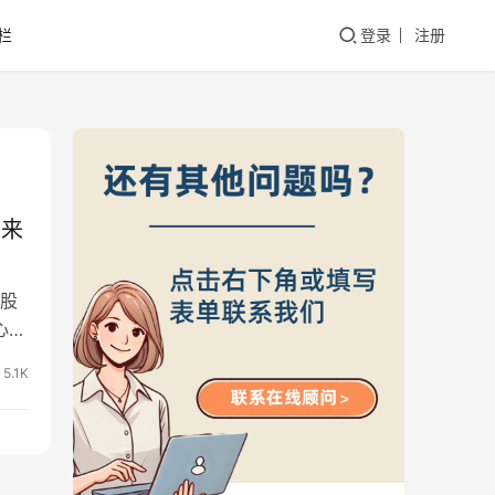
栏
登录
注册
未来
股
心之
5.1K