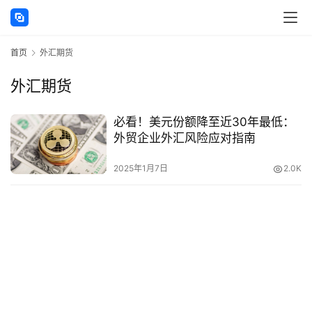
讯
首页
外汇期货
海
外
外汇期货
公
司
必看！美元份额降至近30年最低：
外贸企业外汇风险应对指南
海
外
2025年1月7日
2.0K
银
行
开
户
全
球
支