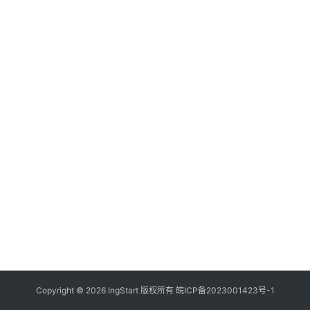
付
登录
注册
方
案
全
球
金
融
牌
照
问
答
社
区
生
Copyright © 2026 IngStart 版权所有
皖ICP备2023001423号-1
态