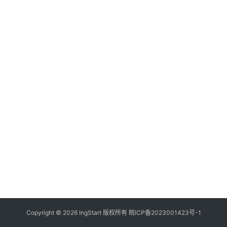
付
登录
注册
方
案
全
球
金
融
牌
照
问
答
社
区
生
Copyright © 2026 IngStart 版权所有
皖ICP备2023001423号-1
态