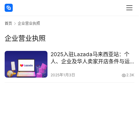
讯
首页
企业营业执照
海
外
企业营业执照
公
司
2025入驻Lazada马来西亚站：个
人、企业及华人卖家开店条件与运
海
营指南
外
2025年1月3日
2.3K
银
行
开
户
全
球
支