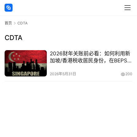
讯
首页
CDTA
海
外
CDTA
公
司
2026财年关账前必看：如何利用新
加坡/香港税收居民身份，在BEPS
海
2.0框架下实现全球税务筹划？
外
2026年5月31日
200
银
行
开
户
全
球
支