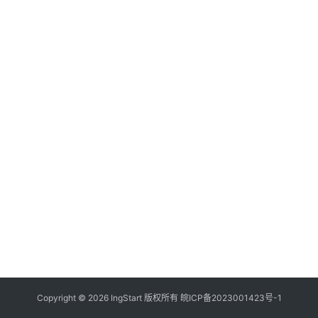
付
登录
注册
方
案
全
球
金
融
牌
照
问
答
社
区
生
Copyright © 2026 IngStart 版权所有
皖ICP备2023001423号-1
态