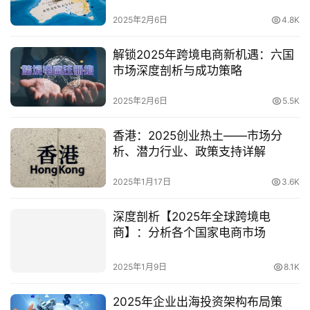
司
2025年2月6日
4.8K
海
解锁2025年跨境电商新机遇：六国
外
市场深度剖析与成功策略
银
行
2025年2月6日
5.5K
开
户
香港：2025创业热土——市场分
析、潜力行业、政策支持详解
全
2025年1月17日
3.6K
球
支
深度剖析【2025年全球跨境电
付
登录
注册
商】：分析各个国家电商市场
方
案
2025年1月9日
8.1K
全
2025年企业出海投资架构布局策
球