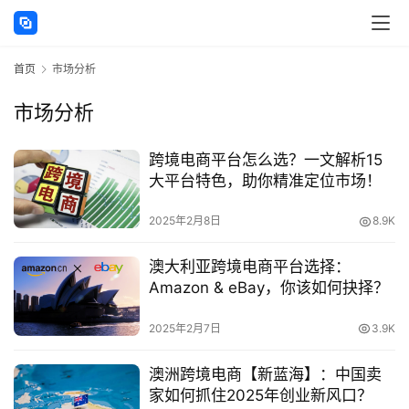
首页
市场分析
市场分析
主
跨境电商平台怎么选？一文解析15
页
大平台特色，助你精准定位市场！
跨
2025年2月8日
8.9K
境
资
澳大利亚跨境电商平台选择：
讯
Amazon & eBay，你该如何抉择？
2025年2月7日
3.9K
海
澳洲跨境电商【新蓝海】：中国卖
外
家如何抓住2025年创业新风口？
公