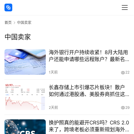
首页
中国卖家
中国卖家
主
海外银行开户持续收紧！8月大陆用
页
户还能申请哪些远程账户？最新名
单来了
跨
1天前
22
境
资
长鑫存储上市引爆芯片板块！散户
讯
如何通过港股通、美股券商抓住这
波国产替代红利？实操指南
2天前
29
海
外
换护照真的能避开CRS吗？CRS 2.0
公
来了，跨境老板必须重新规划海外