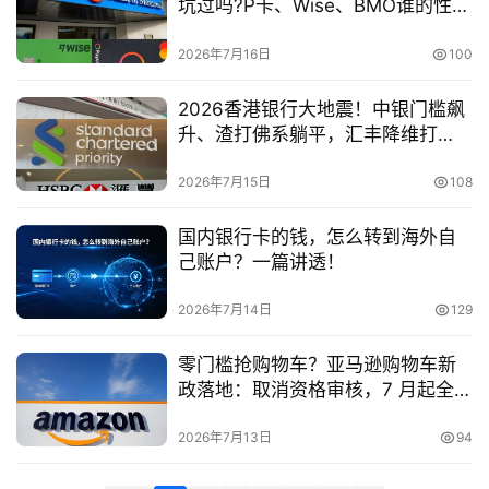
坑过吗?P卡、Wise、BMO谁的性价
金
比更高？(附完整对比图）
融
2026年7月16日
100
牌
照
2026香港银行大地震！中银门槛飙
升、渣打佛系躺平，汇丰降维打
问
击、内地人该选谁？
答
2026年7月15日
108
社
区
国内银行卡的钱，怎么转到海外自
己账户？一篇讲透！
生
2026年7月14日
129
态
合
零门槛抢购物车？亚马逊购物车新
作
政落地：取消资格审核，7 月起全球
伙
逐步推行
伴
2026年7月13日
94
专
栏