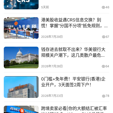
金融身份
司
5天前
46
海
港美股收益遇CRS信息交换？别
外
慌！掌握“分国不分项”抵免规则，合
银
法为境外利润“减负”
行
2026年7月29日
67
开
户
钱存进去就取不出来？华美银行大
规模关户潮下，这几类散户最危
全
险！
球
2026年7月28日
64
支
付
0门槛+免年费！平安银行(香港)企
登录
注册
方
业开户，3天面签2周下户！
案
2026年7月23日
78
全
跨境卖家必看|你的大额结汇被汇率
球