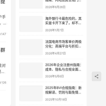
料提
与通关策略
2026年6月26日
户手
海外银行卡最危险的，其
。
实是卡开下来了，却不知
道怎么用
2026年1月7日
147
法国电商市场客单价两极
分化：高端平台与折扣平
岸群
台各据一方，中国卖家如
2026年4月27日
何布局？
2026年企业注册州指南：
性对
成本、隐私与合规全面对
是第
比
2026年5月6日
126
2025年BVI合规指南：新
规解读、罚则与豁免情形
详解
2025年10月19日