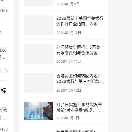
费用、下户速度全方位对
2026年5月9日
比指南
108
2026最新｜美国华美银行
远程开户全指南：内地居
民足不出户办理美股与跨
，
2026年5月12日
境账户实操解析
外汇额度全解析：5万美
临双
元限制真相与合法资金出
英国
境通道
2026年5月11日
116
香港资金如何转回内地？
2026银行与第三方汇款全
攻略
被标
2026年5月12日
7月1日实施！国务院发布
例激
最新“对外投资”新规，炒
股、出海、海外资产配置
公司
2026年6月1日
会有何影响
138