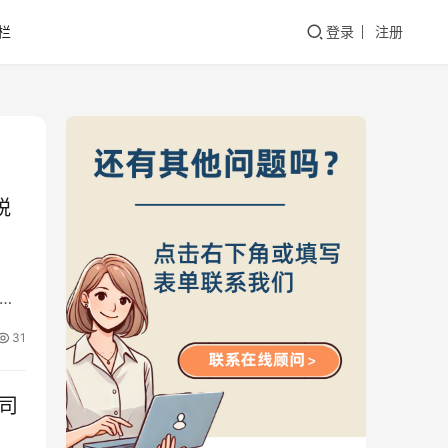
栏
登录
注册
税
卖家
31
司