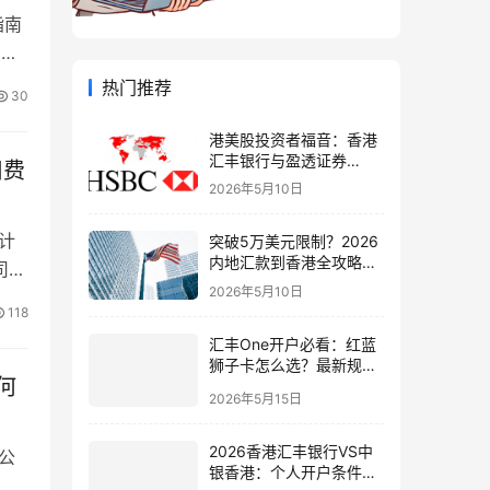
指南
多跨
热门推荐
30
港美股投资者福音：香港
汇丰银行与盈透证券
旧费
（IBKR）绑定入金全流
2026年5月10日
程，银证转账这样开最
稳！
计
突破5万美元限制？2026
内地汇款到香港全攻略：
司注
4种合法路径、手续费对
2026年5月10日
比与避坑指南
118
汇丰One开户必看：红蓝
狮子卡怎么选？最新规则
何
+补办攻略+5个避坑指南
2026年5月15日
2026香港汇丰银行VS中
公
银香港：个人开户条件、
企