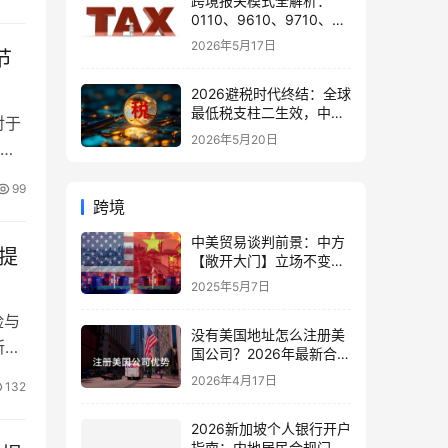
跨境报关模式全解析：
0110、9610、9710、
9810、1039、1210 的区
2026年5月17日
节
别与最佳应用场景
2026避税时代终结：全球
最低税支柱二生效，中国
对于
企业家海外公司合规3大
2026年5月20日
而
策略
99
跨境
中美贸易谈判前景：中方
提
【敞开大门】立场不变，
美方需以行动破局僵局
2025年5月7日
险与
没有美国地址怎么注册美
所谓
国公司？2026年最新合规
指南
2026年4月17日
132
2026新加坡个人银行开户
指南：内地居民合规门槛