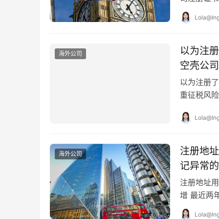
业主在英国
Lola@Ing
以为注册
海外公司
空壳公司
以为注册了
重征税风险
公司有着一
Lola@Ing
注册地址
海外公司
记异常的
注册地址用
增 最近两
注册署（Com
Lola@Ing