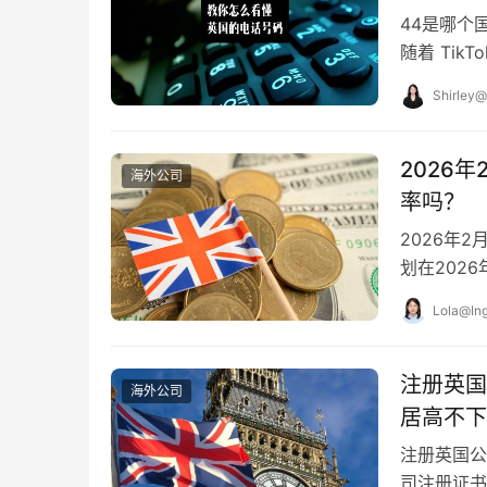
44是哪个
随着 Tik
境卖家开始
Shirley@
2026
海外公司
率吗？
2026年
划在202
册署（Comp
Lola@Ing
注册英国
海外公司
居高不下
注册英国公
司注册证书