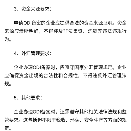
3、资金来源要求
：
海
申请ODI备案的企业应提供合法的资金来源证明。资金
外
来源应清晰明确，不得涉及非法集资、洗钱等违法违规行
公
为。
司
4、外汇管理要求
：
海
外
企业办理ODI备案时，应遵守国家外汇管理规定。企业
银
应确保资金出境的合法性和合规性，不得违反外汇管理法
行
规。
开
户
5、其他要求
：
全
企业办理ODI备案时，还需遵守其他相关法律法规和监
球
管要求。这包括但不限于税收、环保、安全生产等方面的规
支
定。