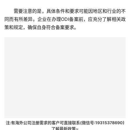
付
登录
注册
方
需要注意的是，具体条件和要求可能因地区和行业的不
案
同而有所差异。企业在办理ODI备案前，应充分了解相关政
策和规定，确保自身符合备案要求。
全
球
金
融
牌
照
问
答
社
区
生
注:有海外公司注册需求的客户可直接联系(微信号:19315378690)
态
了解最新政策~