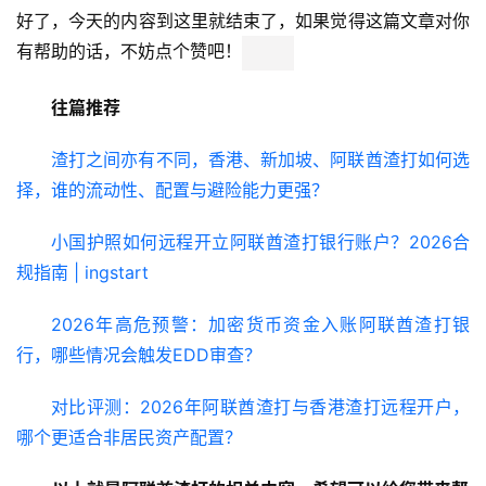
金
好了，今天的内容到这里就结束了，如果觉得这篇文章对你
融
有帮助的话，不妨点个赞吧！
牌
照
往篇推荐
问
渣打之间亦有不同，香港、新加坡、阿联酋渣打如何选
答
择，谁的流动性、配置与避险能力更强？
社
区
小国护照如何远程开立阿联酋渣打银行账户？2026合
规指南 | ingstart
生
态
2026年高危预警：加密货币资金入账阿联酋渣打银
合
行，哪些情况会触发EDD审查？
作
伙
对比评测：2026年阿联酋渣打与香港渣打远程开户，
伴
哪个更适合非居民资产配置？
专
栏