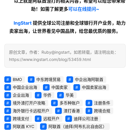
以上就是阿联酋渣打的
相关内容
，希望可以给您带来帮
助！如需了解更多
可以在线提问~
lngStart
 提供全球公司注册和全球银行开户业务，助力
卖家出海，让世界看见中国品牌，给您最优质的服务。
原创文章，作者：Ruby@ingstart，如若转载，请注明出处：
https://www.ingstart.com/blog/53459.html
BMO
中东跨境贸易
中企出海阿联酋
中国企业出海
中国卖家
中国卖家出海
企业出海
华侨
华美
境外渣打开户攻略
多币种账户
注册条件
海外银行卡远程开户
渣打香港
跨境合规
跨境支付
远程开户
迪拜公司注册
阿联酋 KYC
阿联酋（迪拜/阿布扎比自由区）