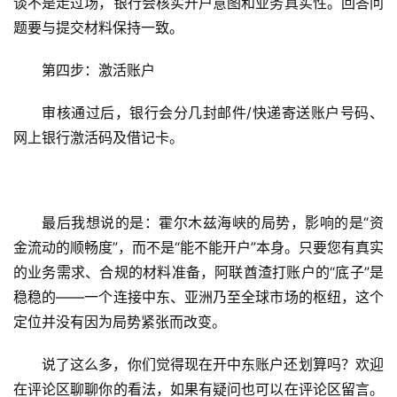
谈不是走过场，银行会核实开户意图和业务真实性。回答问
司
题要与提交材料保持一致。
海
第四步：激活账户
外
银
审核通过后，银行会分几封邮件/快递寄送账户号码、
行
网上银行激活码及借记卡。
开
户
全
最后我想说的是：霍尔木兹海峡的局势，影响的是“资
球
金流动的顺畅度”，而不是“能不能开户”本身。只要您有真实
支
的业务需求、合规的材料准备，阿联酋渣打账户的“底子”是
付
登录
注册
稳稳的——一个连接中东、亚洲乃至全球市场的枢纽，这个
方
案
定位并没有因为局势紧张而改变。
说了这么多，你们觉得现在开中东账户还划算吗？欢迎
全
在评论区聊聊你的看法，如果有疑问也可以在评论区留言。
球