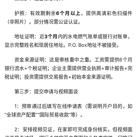
护照：有效期剩余
6个月以上
，提供高清彩色扫描件
（非照片）。部分情况需公证认证。
地址证明：近
3个月
内的水电燃气账单或银行对账单，
显示完整姓名和现居住地址。P.O. Box地址不被接受。
主
页
资金来源证明：这是审核重中之重。工资需提供6个月
银行流水+个税证明；企业主需提供营业执照+审计报告+完
跨
税证明；投资需提供交易报告+初始本金来源证明。
境
资
第三步：提交申请与视频面谈
讯
1：预审通过后填写在线申请表（需说明开户目的，如
“全球资产配置”“国际贸易收款”等）。
海
外
2：安排视频见证，在家即可完成身份核实。但视频面
公