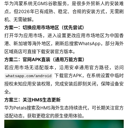
华为鸿蒙系统无GMS谷歌服务，是很多外贸新人的安装难
点，但2026年已有成熟、稳定、合规的安装方式，无需刷
机、无需破解。
方案一：切换应用市场地区（优先尝试）
打开华为应用市场，进入设置更改应用市场地区为中国香
港、新加坡等海外地区，刷新后搜索WhatsApp，部分海外
区域商店可直接下载安装官方版本。
主
方案二：官网APK直装（通用万能方案）
页
若应用市场无适配版本，沿用安卓通用官方路径，访问
下载官方APK，在系统设置中临时
whatsapp.com/android
跨
授权未知应用安装权限，完成安装后即刻关闭，保障设备安
境
全。
资
方案三：关注HMS生态更新
讯
华为Petals搜索及HMS海外生态持续迭代，可长期关注官方
适配动态，获取更稳定的原生使用体验。
海