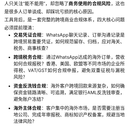
全
人只关注“能不能用”，却忽略了
商务使用的合规风险
，这也
球
是很多人订单谈成、却踩坑亏损的核心原因。
金
工具背后，是一套完整的跨境商业合规体系，四大核心问题
融
必须提前理清：
牌
交易凭证合规
：WhatsApp聊天记录、订单沟通记录是
照
跨境贸易重要凭证，如何规范留存、归档，应对海关、
税务、商事核查？
问
跨境税务合规
：通过WhatsApp达成的海外订单，营收
答
如何合规报税？香港、美国、欧盟等不同市场的企业所
社
得税、VAT/GST如何合规申报，避免双重征税与漏税
区
风险？
资金反洗钱合规
：海外客户跨境回款来源复杂，如何确
生
保资金链路清晰、可追溯，满足银行AML反洗钱审查，
态
避免账户冻结？
合
海外主体合规
：客户集中的海外市场，是否需要注册当
作
地公司、完成年审报税、商标知识产权备案，规避当地
伙
法律风险？
伴