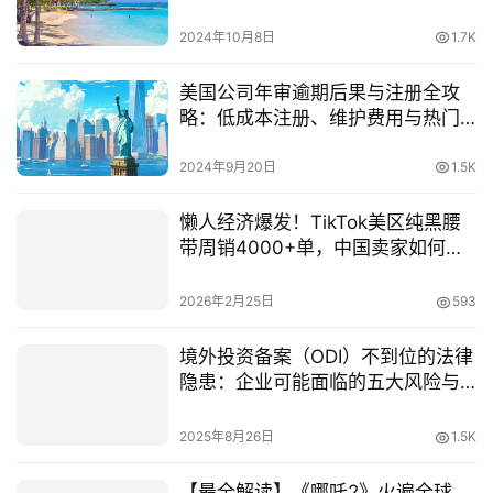
2024年10月8日
1.7K
美国公司年审逾期后果与注册全攻
略：低成本注册、维护费用与热门
州解析
2024年9月20日
1.5K
懒人经济爆发！TikTok美区纯黑腰
带周销4000+单，中国卖家如何抓
住这波红利？
2026年2月25日
593
境外投资备案（ODI）不到位的法律
隐患：企业可能面临的五大风险与
合规对策
2025年8月26日
1.5K
【最全解读】《哪吒2》火遍全球，