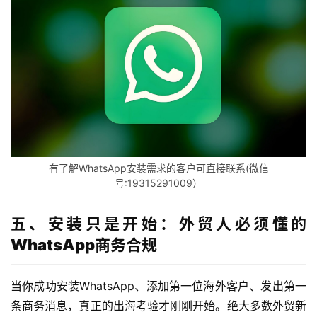
外
公
司
海
外
银
行
开
户
有了解WhatsApp安装需求的客户可直接联系(微信
号:19315291009）
全
球
五、安装只是开始：外贸人必须懂的
支
WhatsApp商务合规
付
登录
注册
方
当你成功安装WhatsApp、添加第一位海外客户、发出第一
案
条商务消息，真正的出海考验才刚刚开始。绝大多数外贸新