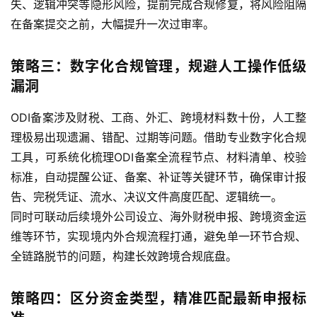
失、逻辑冲突等隐形风险，提前完成合规修复，将风险阻隔
方
案
在备案提交之前，大幅提升一次过审率。
全
策略三：数字化合规管理，规避人工操作低级
球
漏洞
金
融
ODI备案涉及财税、工商、外汇、跨境材料数十份，人工整
牌
理极易出现遗漏、错配、过期等问题。借助专业数字化合规
照
工具，可系统化梳理ODI备案全流程节点、材料清单、校验
标准，自动提醒公证、备案、补证等关键环节，确保审计报
问
告、完税凭证、流水、决议文件高度匹配、逻辑统一。
答
同时可联动后续境外公司设立、海外财税申报、跨境资金运
社
区
维等环节，实现境内外合规流程打通，避免单一环节合规、
全链路脱节的问题，构建长效跨境合规底盘。
生
态
策略四：区分资金类型，精准匹配最新申报标
合