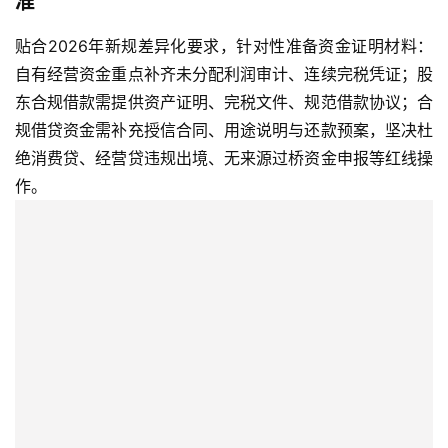
准
作
伙
贴合2026年新规差异化要求，针对性准备资金证明材料：
伴
自有经营资金重点补齐未分配利润审计、连续完税凭证；股
专
东合规借款需提供资产证明、完税文件、规范借款协议；合
栏
规借贷资金需补充授信合同、用途说明与还款预案，坚决杜
绝消费贷、经营贷违规出境、无来源过桥资金申报等红线操
作。