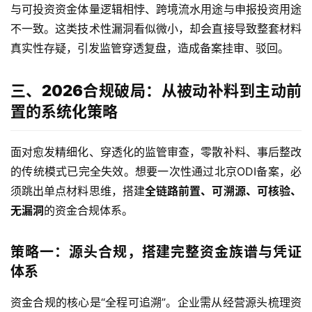
与可投资资金体量逻辑相悖、跨境流水用途与申报投资用途
不一致。这类技术性漏洞看似微小，却会直接导致整套材料
真实性存疑，引发监管穿透复盘，造成备案挂审、驳回。
三、2026合规破局：从被动补料到主动前
置的系统化策略
面对愈发精细化、穿透化的监管审查，零散补料、事后整改
的传统模式已完全失效。想要一次性通过北京ODI备案，必
须跳出单点材料思维，搭建
全链路前置、可溯源、可核验、
主
页
无漏洞
的资金合规体系。
跨
策略一：源头合规，搭建完整资金族谱与凭证
境
体系
资
讯
资金合规的核心是“全程可追溯”。企业需从经营源头梳理资