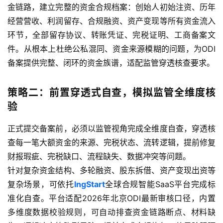
金链路，建立完整的资金合规档案：创始人初始注资、历年
经营营收、利润留存、合规融资、资产变现等所有资金流入
海
环节，全部留存协议、转账凭证、完税证明、工商备案文
外
件。从根本上杜绝公私混同、资金来源模糊的问题，为ODI
公
备案提供完整、闭环的资金族谱，适配监管穿透核查要求。
司
策略二：前置穿透式自查，模拟监管全维度核
海
外
验
银
行
正式提交备案前，必须以监管视角完成全维度自查，穿透核
开
查每一笔大额资金的来源、完税状态、流转逻辑，提前修复
户
财报瑕疵、完税缺口、流程缺失、数据冲突等问题。
针对复杂资金结构、多轮融资、股东拆借、资产变现出资等
全
复杂场景，可依托
lngStart
全球合规智能SaaS平台完成标
球
准化自查。平台适配2026年北京ODI最新审核口径，内置
支
多维度数据校验规则，可自动排查资金链路断点、材料缺
付
登录
注册