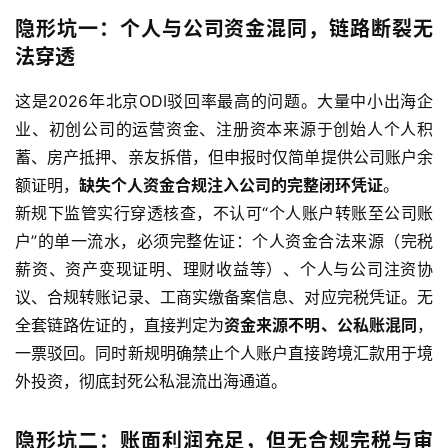
隐形坑一：个人与公司资金混同，链路断裂无
法穿透
这是2026年北京ODI驳回率最高的问题。大量中小出海企
业、初创公司的运营资金、注册资本来源于创始人个人积
蓄、房产抵押、亲友拆借，但申报时仅简单提供公司账户余
额证明，
缺失个人资金合规注入公司的完整闭环凭证
。
新规下监管实行穿透核查，不认可“个人账户转账至公司账
户”的单一流水，必须完整佐证：个人资金合法来源（完税
薪资、资产变现证明、理财收益等）、个人与公司注资协
议、合规转账记录、工商实缴备案信息、对应完税凭证。无
全套链路佐证的，直接判定为
资金来源不明、公私账混同
，
一票驳回。同时新规明确禁止个人账户直接跨境汇款用于境
外投资，彻底封死公私混流出海通道。
隐形坑二：账面利润充足，但无合规完税与审