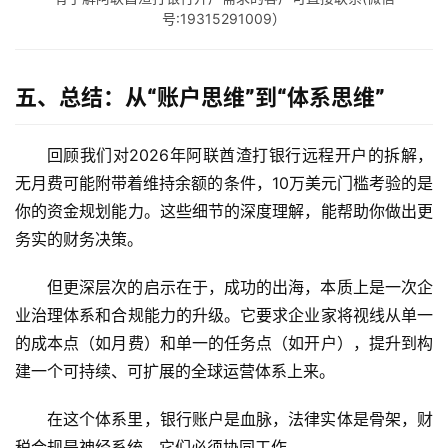
问
号:19315291009）
答
社
区
五、总结：从“账户思维”到“体系思维”
生
态
回顾我们对2026年阿联酋渣打银行远程开户的拆解，
合
无月费
可能附带着维持余额的条件，
10万美元门槛
考验的是
作
你的资金规划能力。这些细节的深度理解，能帮助你做出更
伙
务实的财务决策。
伴
专
但更深层次的启示在于，成功的出海，本质上是一次企
栏
业治理体系和合规能力的升级。它要求企业家将视线从单一
的成本点（如月费）和单一的任务点（如开户），提升到构
建一个可持续、可扩展的全球运营体系上来。
在这个体系里，银行账户是血脉，法律实体是骨架，财
税合规是神经系统，它们必须协同工作。