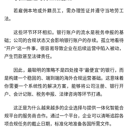
主
若雇佣本地或外籍员工，需办理签证并遵守当地劳工
页
法。
跨
这些环节环环相扣。银行账户的流水是税务申报的基
境
础；公司的合规状态又会影响银行账户的存续。孤立地看待
资
讯
“开户”这一件事，很容易导致企业在后续运营中陷入被动，
产生罚款甚至法律责任。
海
因此，最聪明的策略不是四处搜寻“最便宜”的银行，而
外
是构建一个稳固的、端到端的海外合规运营基础。这意味着
公
你需要一个系统性的解决方案，能够将公司注册、银行开
司
户、会计记账、税务申报、法律咨询等环节打通。
海
这正是为什么越来越多的企业选择与提供一体化智能合
外
规平台的服务商合作。通过一个平台，企业可以清晰追踪各
银
项合规任务的截止日期，标准化地准备各国所需文件。
行