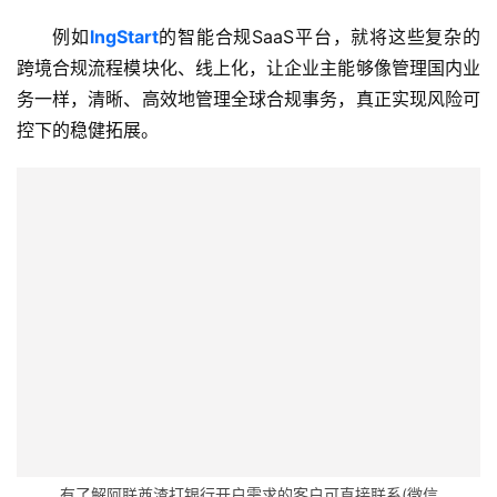
开
例如
lngStart
的智能合规SaaS平台，就将这些复杂的
户
跨境合规流程模块化、线上化，让企业主能够像管理国内业
务一样，清晰、高效地管理全球合规事务，真正实现风险可
全
控下的稳健拓展。
球
支
付
登录
注册
方
案
全
球
金
融
牌
照
有了解阿联酋渣打银行开户需求的客户可直接联系(微信