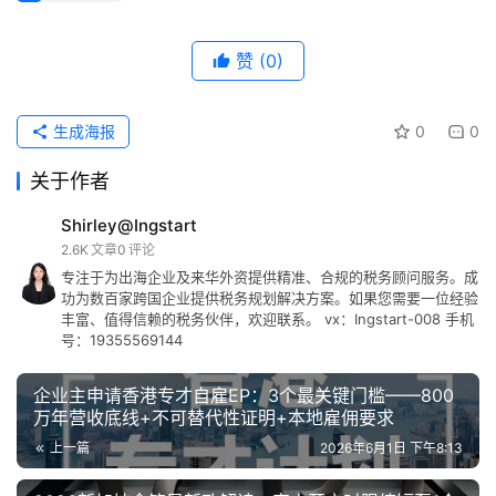
赞
(0)
生成海报
0
0
关于作者
Shirley@Ingstart
2.6K
文章
0
评论
专注于为出海企业及来华外资提供精准、合规的税务顾问服务。成
功为数百家跨国企业提供税务规划解决方案。如果您需要一位经验
丰富、值得信赖的税务伙伴，欢迎联系。 vx：Ingstart-008 手机
号：19355569144
企业主申请香港专才自雇EP：3个最关键门槛——800
万年营收底线+不可替代性证明+本地雇佣要求
上一篇
2026年6月1日 下午8:13