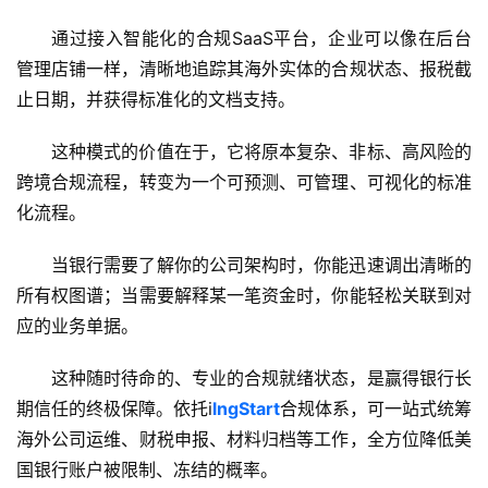
融
通过接入智能化的合规SaaS平台，企业可以像在后台
牌
管理店铺一样，清晰地追踪其海外实体的合规状态、报税截
照
止日期，并获得标准化的文档支持。
问
这种模式的价值在于，它将原本复杂、非标、高风险的
答
跨境合规流程，转变为一个可预测、可管理、可视化的标准
社
化流程。
区
当银行需要了解你的公司架构时，你能迅速调出清晰的
生
所有权图谱；当需要解释某一笔资金时，你能轻松关联到对
态
合
应的业务单据。
作
伙
这种随时待命的、专业的合规就绪状态，是赢得银行长
伴
期信任的终极保障。依托
i
lngStart
合规体系，可一站式统筹
专
海外公司运维、财税申报、材料归档等工作，全方位降低美
栏
国银行账户被限制、冻结的概率。