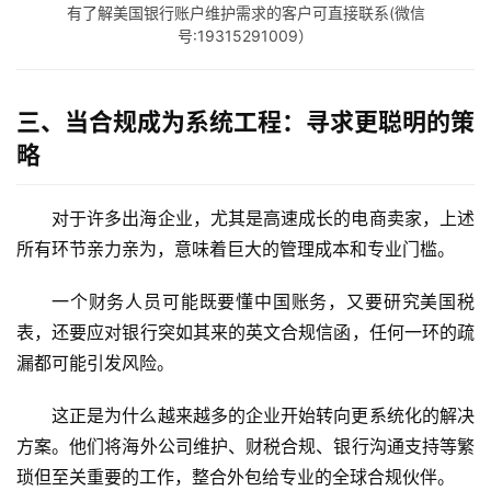
有了解美国银行账户维护需求的客户可直接联系(微信
号:19315291009）
海
外
银
三、当合规成为系统工程：寻求更聪明的策
行
略
开
户
对于许多出海企业，尤其是高速成长的电商卖家，上述
全
所有环节亲力亲为，意味着巨大的管理成本和专业门槛。
球
支
一个财务人员可能既要懂中国账务，又要研究美国税
付
登录
注册
表，还要应对银行突如其来的英文合规信函，任何一环的疏
方
漏都可能引发风险。
案
这正是为什么越来越多的企业开始转向更系统化的解决
全
方案。他们将海外公司维护、财税合规、银行沟通支持等繁
球
琐但至关重要的工作，整合外包给专业的全球合规伙伴。
金