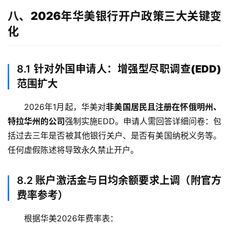
问
八、2026年华美银行开户政策三大关键变
答
社
化
区
8.1
针对外国申请人：增强型尽职调查(EDD)
生
态
范围扩大
合
作
2026年1月起，华美对
非美国居民且注册在怀俄明州、
伙
特拉华州的公司
强制实施EDD。申请人需回答详细问卷：包
伴
括过去三年是否被其他银行关户、是否有美国纳税义务等。
专
任何虚假陈述将导致永久禁止开户。
栏
8.2
账户激活金与日均余额要求上调（附官方
费率参考）
根据华美2026年费率表：