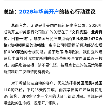
总结：
2026年华美开户
的核心行动建议
总而言之，无论是非美国居民还是离岸公司，2026年
成功开立华美银行公司账户的关键在于 
“文件完整、业务真
实、回答一致”
 。非美国居民应重点确保
EIN税单(147C表
格)
 和
视频见证的流畅性
；离岸公司则需提前解决
经济实质
和
UBO穿透
的合规问题。鉴于政策持续收紧，我们强烈建
议您申请前对照本文所附的最新费率表与文件清单逐一核
对。如果您曾被拒，请不要气馁，按照第七章的破局策略更
新资料后二次申请仍有机会。
对于希望快速启动的客户，优先选择
非美国居民+美国
LLC
的路径，平均15天内完成。而高净值客户若坚持使用
BVI架构，请预留至少一个月的认证与访谈时间。合规是跨
境金融的生命线，祝您开户顺利。