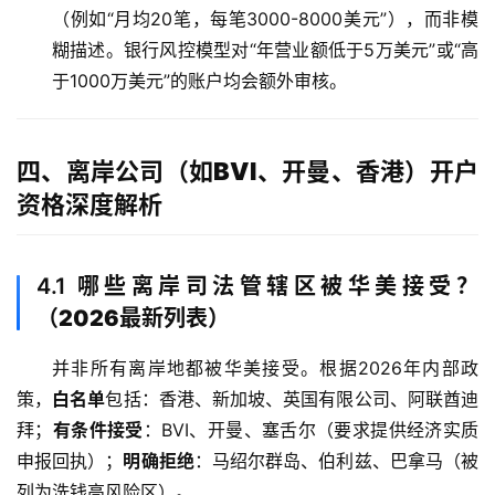
（例如“月均20笔，每笔3000-8000美元”），而非模
糊描述。银行风控模型对“年营业额低于5万美元”或“高
于1000万美元”的账户均会额外审核。
四、离岸公司（如BVI、开曼、香港）开户
资格深度解析
4.1
哪些离岸司法管辖区被华美接受？
（2026最新列表）
并非所有离岸地都被华美接受。根据2026年内部政
策，
白名单
包括：香港、新加坡、英国有限公司、阿联酋迪
拜；
有条件接受
：BVI、开曼、塞舌尔（要求提供经济实质
申报回执）；
明确拒绝
：马绍尔群岛、伯利兹、巴拿马（被
列为洗钱高风险区）。