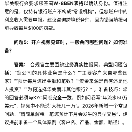
华美银行会要求您签署
W-8BEN表格
以确认身份。值得注
意的是，仅持有银行账户不构成“常设机构”，但您账户中的
利息收入需要申报。建议咨询跨境税务师，因为错误填报可
能导致每月$100的罚款。
问题5：开户视频见证时，一般会问哪些问题？如何准
备？
答案：
 合规官主要围绕
业务真实性
提问。典型问题包
括：“您公司的具体业务是什么？”“主要客户来自哪些国
家？”“预计每月进出金额和笔数？”“资金来源是自有还是他
人投资？”“为何选择华美而非其他银行？” 。准备技巧：您
的回答必须与KYC问卷
完全一致
。例如问卷写“年流水50万
美元”，视频中不能说“大概几十万”。2026年新增一个常见
问题：“请简单解释一笔您预计下月会发生的典型交易”，建
议提前准备一个具体案例（客户名、产品、金额、路径）。