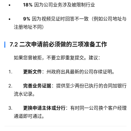
行
18%
因为公司业务涉及被限制行业
开
户
9%
因为视频见证时回答不一致（例如公司地址与
注册地址不同）
全
球
7.2
二次申请前必须做的三项准备工作
支
付
登录
注册
如果您曾被拒，不要立即重复提交。建议：
方
案
更新文件
：州政府出具最新的公司存续证明。
全
完善业务证据
：提供至少两份已执行的合同加银行
球
流水记录。
金
融
更换申请主体或分行
：有时同一公司换个客户经理
牌
通道即可通过。
照