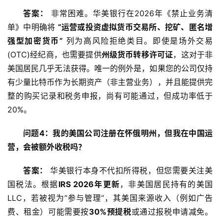
答案：
 非常困难。华美银行在2026年《禁止业务清
单》中明确将 
“运营或投资虚拟货币交易所、挖矿、匿名增
强型加密货币”
 列为高风险拒绝类目。即使是场外交易
(OTC)经纪商，也需要提供
州级货币转移许可证
，这对于非
美国居民几乎无法获得。唯一的例外是，如果您的公司仅持
有少量比特币作为长期资产（非主营业务），并且能提供完
整的购买记录和税务申报，尚有可能通过，但成功率低于
20%。
问题4：我的美国公司注册在怀俄明州，但我在中国运
营，会被额外收税吗？
答案：
 华美银行本身不代扣所得税，但您需要关注美
国税法。根据
IRS 2026年更新
，非美国居民持有的美国
LLC，若被视为“参与管理”，其美国来源收入（例如广告
费、租金）可能需要按
30%预提税
或通过报税申请减免。