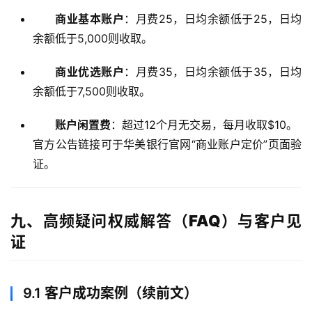
商业基本账户
：月费
25，日均余额低于
25
，日均
余额低于
5,000则收取。
商业优选账户
：月费
35，日均余额低于
35
，日均
余额低于
7,500则收取。
账户闲置费
：超过12个月无交易，每月收取$10。
官方公告链接可于华美银行官网“商业账户定价”页面验
证。
九、高频疑问权威解答（FAQ）与客户见
证
9.1
客户成功案例（续前文）