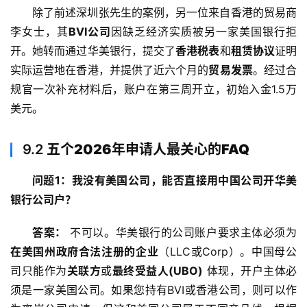
除了前述深圳张先生的案例，另一位来自香港的贸易商
李女士，其
BVI公司
因缺乏经济实质被另一家美国银行拒
开。她转而通过华美银行，提交了
香港税表
和
租赁协议
证明
实际运营地在香港，并提供了近六个月的
贸易发票
。经过合
规官一次补充材料后，账户在第三周开立，初始入金1.5万
美元。
9.2
五个2026年申请人最关心的FAQ
问题1：我没有美国公司，能否直接用中国公司开华美
银行公司户？
答案：
 不可以。华美银行的公司账户要求主体必须为
在美国州政府合法注册的企业
（LLC或Corp）。中国母公
司只能作为
关联方
或
最终受益人(UBO)
 体现，开户主体必
须是一家美国公司。如果您持有BVI或香港公司，则可以作