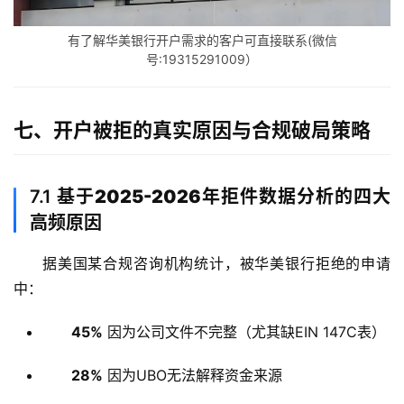
主
页
有了解华美银行开户需求的客户可直接联系(微信
号:19315291009）
跨
境
七、开户被拒的真实原因与合规破局策略
资
讯
7.1
基于2025-2026年拒件数据分析的四大
高频原因
海
外
据美国某合规咨询机构统计，被华美银行拒绝的申请
公
中：
司
45%
因为公司文件不完整（尤其缺EIN 147C表）
海
外
28%
因为UBO无法解释资金来源
银