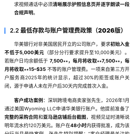
求视频通话中必须
清晰展示护照信息页并逐字朗读一段
合规声明
。
2.2
最低存款与账户管理费政策（2026版）
华美银行对非美国居民开立的公司账户，要求
初始入金
不低于5,000美元
（部分分行要求提升至10,000美元）。
若账户日均余额低于 
7,500∗∗，每月将收取∗∗
7
,
500
∗
∗
，每
月将收取
∗
∗
15–$35
 不等的账户管理费。一项来自第三方开
户服务商2025年的统计显示，超过30%的拒签或账户关
闭，源于申请人未在开户后30天内完成首次入金。
客户成功案例
：深圳跨境电商卖家张先生，2026年1月
通过美国Wyoming LLC申请华美银行账户。他提前准备了
完整的采购合同
和
亚马逊店铺后台截图
，视频见证时清晰说
明年流水约120万美元。账户在
48小时
内获得批准，成为该
分行当月最快案例。张先生特别提醒：“客户经理最关注的