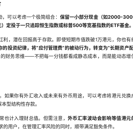
合
动，可以考虑一个极简组合：
保留一小部分现金（如2000-300
港元）定投于一只追踪恒生指数或标普500等宽基指数的ETF基金
红利，潜在回报高于存款。即使短期市值跌破1万港元，你也有
的投资纪律，将“应付管理费”的被动行为，转变为“长期资产配
立的财务思维——不把每一分钱都看成静态成本，而是能动态增
。如果你有外汇收入或未来有外币用途，可以考虑将港元兑换
保本型结构性存款。
常也计入理财总值。但需注意，
外币汇率波动会影响等值港元
需求的用户，在管理汇率风险的同时，顺带满足豁免条件。