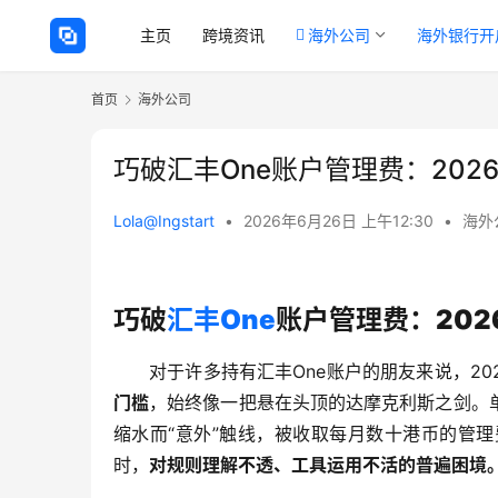
主页
跨境资讯
海外公司
海外银行开
首页
海外公司
巧破汇丰One账户管理费：20
Lola@Ingstart
•
2026年6月26日 上午12:30
•
海外
巧破
汇丰One
账户管理费：20
对于许多持有汇丰One账户的朋友来说，20
门槛
，始终像一把悬在头顶的达摩克利斯之剑。
缩水而“意外”触线，被收取每月数十港币的管
时，
对规则理解不透、工具运用不活的普遍困境