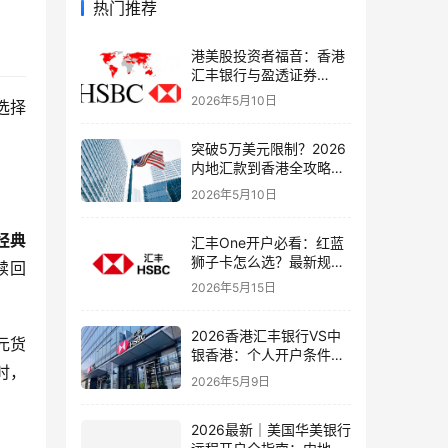
热门推荐
港美股投资者福音：香港
汇丰银行与盈透证券
（IBKR）绑定入金全流
2026年5月10日
选择
程，银证转账这样开最
稳！
突破5万美元限制？2026
内地汇款到香港全攻略：
4种合法路径、手续费对
2026年5月10日
比与避坑指南
经典
汇丰One开户必看：红蓝
狮子卡怎么选？最新规则
赎回
+补办攻略+5个避坑指南
2026年5月15日
2026香港汇丰银行VS中
元货
银香港：个人开户条件、
时，
费用、下户速度全方位对
2026年5月9日
比指南
2026最新｜美国华美银行