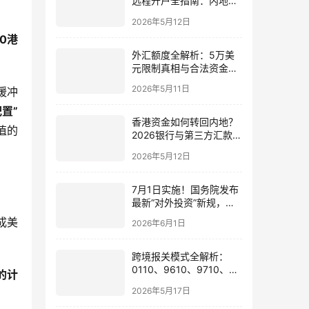
远程开户全指南：内地居
民足不出户办理美股与跨
2026年5月12日
境账户实操解析
0港
外汇额度全解析：5万美
。
元限制真相与合法资金出
境通道
2026年5月11日
缓冲
置”
香港资金如何转回内地？
值的
2026银行与第三方汇款全
攻略
2026年5月12日
7月1日实施！国务院发布
最新“对外投资”新规，炒
股、出海、海外资产配置
成美
2026年6月1日
会有何影响
跨境报关模式全解析：
0110、9610、9710、
的计
9810、1039、1210 的区
2026年5月17日
别与最佳应用场景