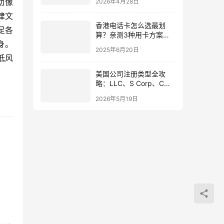
助像
2026年4月28日
律文
香港电话卡怎么选最划
足各
算？亲测3种用卡方案对
身。
比
2025年6月20日
低风
美国公司注册类型全攻
略：LLC、S Corp、C
Corp税务合规与选择指南
2026年5月19日
（2026最新政策）