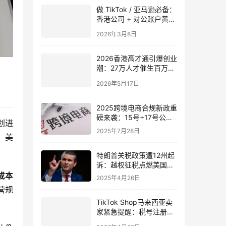
做 TikTok / 亚马逊必备：
香港公司 + 对公账户黄金
组合（2026最新指南）
2026年3月8日
2026香港高才通引爆创业
潮：27万人才催生百万级
公司注册蓝海市场
2026年5月17日
2025跨境电商合规新政重
磅来袭：15号+17号公告
划进
构建数据闭环，税务监管
2025年7月28日
全面升级
、美
特朗普关税政策遭12州起
诉：越权征税点燃美国政
坛（内战火药桶）
成本
2025年4月26日
营规
TikTok Shop马来西亚卖
家紧急提醒：税号注册倒
计时，合规经营迫在眉睫