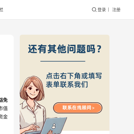
栏
登录
注册
豁免
市值
资金