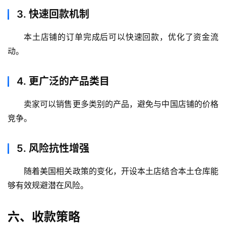
案
3.
快速回款机制
全
本土店铺的订单完成后可以快速回款，优化了资金流
球
动。
金
融
牌
4.
更广泛的产品类目
照
卖家可以销售更多类别的产品，避免与中国店铺的价格
问
竞争。
答
社
5.
风险抗性增强
区
随着美国相关政策的变化，开设本土店结合本土仓库能
生
够有效规避潜在风险。
态
合
六、收款策略
作