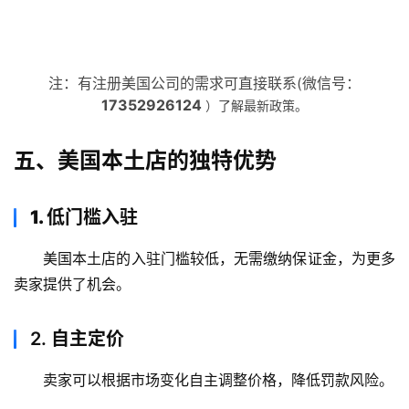
海
外
公
注：有注册美国公司的需求可直接联系(微信号：
司
17352926124
）了解最新政策。
海
五、美国本土店的独特优势
外
银
行
1. 低门槛入驻
开
户
美国本土店的入驻门槛较低，无需缴纳保证金，为更多
卖家提供了机会。
全
球
2.
自主定价
支
付
卖家可以根据市场变化自主调整价格，降低罚款风险。
方