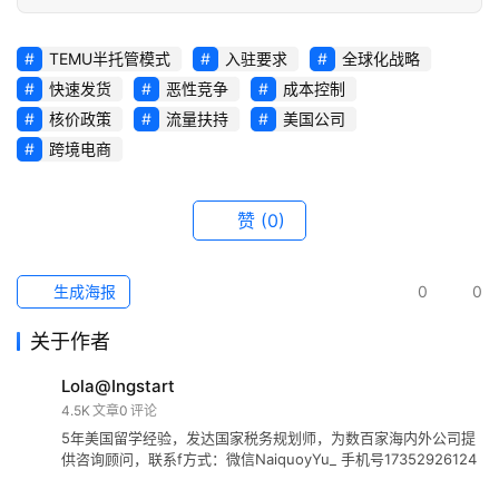
TEMU半托管模式
入驻要求
全球化战略
快速发货
恶性竞争
成本控制
核价政策
流量扶持
美国公司
跨境电商
赞
(0)
生成海报
0
0
关于作者
Lola@Ingstart
4.5K
文章
0
评论
5年美国留学经验，发达国家税务规划师，为数百家海内外公司提
供咨询顾问，联系f方式：微信NaiquoyYu_ 手机号17352926124