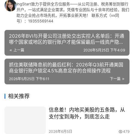
IngStart致力于提供全方位服务——从公司注册、税务筹划到银行
开户，一站式满足企业需求。凭借专业团队与十余年的经验，我们
助力企业抢占市场先机，开拓事业新天地！ 联系方式（vx同
号）：19355569144
2026年BVI与开曼公司注册处交出实控人名单后：开通
哪个国家或地区的银行账户才能保留最后一线资产隐
私？
上一篇
2026年5月25日 下午4:09
抓住美联储降息前的最后红利：2026年Q3前开通美国
商业银行账户锁定4.5%高息定存的合规操作流程
2026年5月25日 下午6:11
下一篇
相关推荐
信息差！内地买美股的五条路，从
支付宝到海外，到底怎么走
2026年6月5日
479