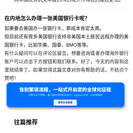
主
在内地怎么办理一张美国银行卡呢？
页
如果要去美国办一张银行卡，那成本肯定太高。
但目前还有很多美国银行支持非美国本土居民
远程办理
的美
跨
国银行卡，比如华美、国泰、BMO等等。
境
资
有什么疑问可以在评论区留言，想要咨询或者办理海外银行
讯
账户可以点击下方按钮和我们联系。好了，今天的内容到这
里就结束了。如果觉得这篇文章对你有帮助的话，不妨点个
赞吧！
海
外
公
司
海
往篇推荐
外