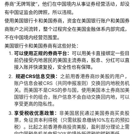
券商“无牌驾驶”，他们在中国境内从事证券经营活动，却没
有中国证监会的牌照，所以违规。
使用美国银行卡和美国券商，资金在美国银行账户和美国券
商账户之间流转，整个过程完全在美国金融体系内部完成，
不在中国境内经营范围里。
美国银行卡和美国券商有这些好处：
可以使用正规的券商平台：
可以用美卡直接绑定一些目
前仍接受内地居民的美国主流券商，股息、分红可以直
接入账并快速复投，安全性也有保障。
规避CRS信息交换：
之前用香港券商炒美股的用户，
账户信息会被CRS（共同申报准则）交换回内地税务机
关。而美国不是CRS的参与国，使用美国本土券商加美
国银行卡的组合，账户信息不会自动交换回内地，可以
享受更高的隐私性。
享受税收优惠政策：
非美国居民通过美国券商买卖股
票，免征资本利得税（只需就股息缴纳10%左右的预扣
税）。比起之前香港券商投资美股，盈利部分理论上需
向中国税务机关申报20%的境外所得税的赋税更低。