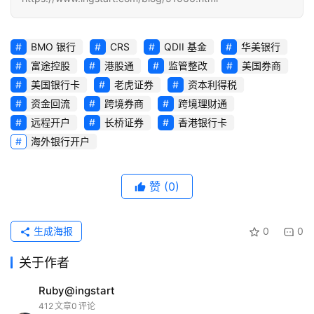
问
答
BMO 银行
CRS
QDII 基金
华美银行
社
富途控股
港股通
监管整改
美国券商
区
美国银行卡
老虎证券
资本利得税
资金回流
跨境券商
跨境理财通
生
远程开户
长桥证券
香港银行卡
态
海外银行开户
合
作
伙
赞
(0)
伴
专
生成海报
0
0
栏
关于作者
Ruby@ingstart
412
文章
0
评论