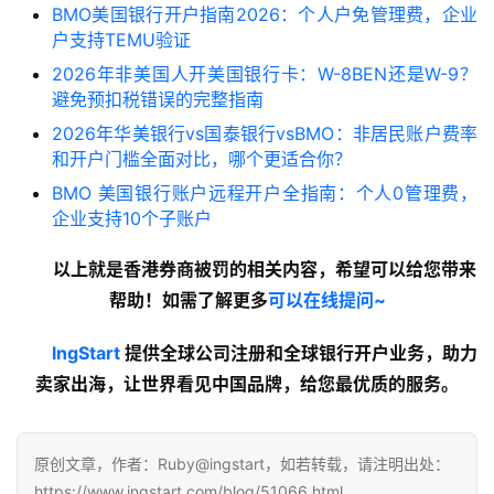
银
BMO美国银行开户指南2026：个人户免管理费，企业
行
户支持TEMU验证
开
2026年非美国人开美国银行卡：W-8BEN还是W-9？
户
避免预扣税错误的完整指南
2026年华美银行vs国泰银行vsBMO：非居民账户费率
全
和开户门槛全面对比，哪个更适合你？
球
BMO 美国银行账户远程开户全指南：个人0管理费，
支
企业支持10个子账户
付
登录
注册
方
以上就是香港券商被罚的
相关内容
，希望可以给您带来
案
帮助！如需了解更多
可以在线提问~
全
lngStart
提供全球公司注册和全球银行开户业务，助力
球
卖家出海，让世界看见中国品牌，给您最优质的服务。
金
融
牌
原创文章，作者：Ruby@ingstart，如若转载，请注明出处：
照
https://www.ingstart.com/blog/51066.html