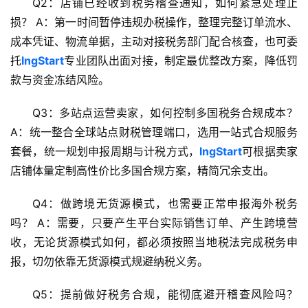
Q2：店铺已经收到税务稽查通知，如何紧急处理止
损？
A：第一时间暂停违规办税操作，整理完整订单流水、
生
成本凭证、物流单据，主动对接税务部门配合核查，也可委
态
托
lngStart
专业团队出面对接，制定最优整改方案，降低罚
合
款与资金冻结风险。
作
伙
Q3：多站点运营卖家，如何控制多国税务合规成本？
伴
A：统一整合全球站点财税管理端口，选用一站式合规服务
专
套餐，统一规划申报周期与计税方式，
lngStart
可根据卖家
栏
店铺体量定制高性价比多国合规方案，精简冗余支出。
Q4：做跨境无货源模式，也需要正常申报海外税务
吗？
A：需要，只要产生平台实际销售订单、产生跨境营
收，无论货源模式如何，都必须按照当地税法完成税务申
报，切勿依靠无货源模式规避纳税义务。
Q5：提前做好税务合规，能彻底避开稽查风险吗？