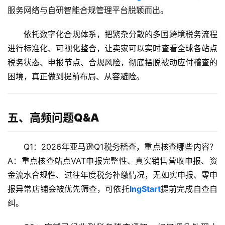
服务网络与自研智能合规管理平台脱颖而出。
全
球
依托数字化合规体系，把繁杂分散的多国跨境税务流程
支
付
进行标准化、可视化整合，让卖家可以实时查看全球各站点
登录
注册
方
税务状态、申报节点、合规风险，彻底摆脱被动应付稽查的
案
困境，真正做到提前布局、从容避险。
全
球
五、高频问题Q&A
金
融
Q1：2026年亚马逊Q1税务稽查，重点核查哪些内容？
牌
照
A：重点核查站点VAT申报完整性、真实销售营收申报、资
金流水合规性、过往年度税务补缴情况，无如实申报、零申
问
报异常店铺会被优先筛查，可依托
lngStart
提前完成自查自
答
纠。
社
区