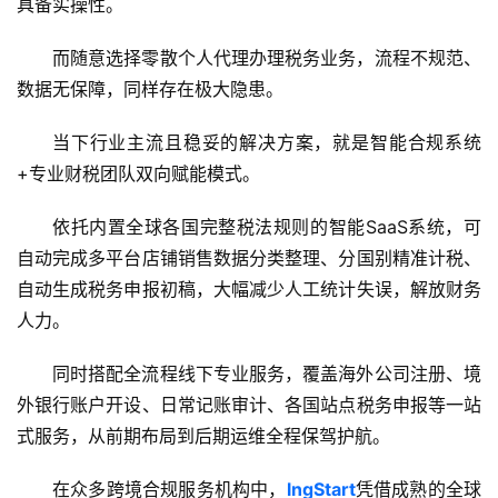
具备实操性。
跨
境
而随意选择零散个人代理办理税务业务，流程不规范、
资
数据无保障，同样存在极大隐患。
讯
当下行业主流且稳妥的解决方案，就是
智能合规系统
+专业财税团队
双向赋能模式。
海
外
依托内置全球各国完整税法规则的智能SaaS系统，可
公
自动完成多平台店铺销售数据分类整理、分国别精准计税、
司
自动生成税务申报初稿，大幅减少人工统计失误，解放财务
人力。
海
外
同时搭配全流程线下专业服务，覆盖海外公司注册、境
银
外银行账户开设、日常记账审计、各国站点税务申报等一站
行
式服务，从前期布局到后期运维全程保驾护航。
开
户
在众多跨境合规服务机构中，
lngStart
凭借成熟的全球