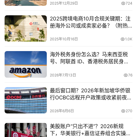
2025年12月29日
724
2025跨境电商10月合规关键期：注
册海外公司或成卖家必备？（附热
门注册地全解析）
2025年10月16日
1.0K
海外税务身份怎么选？马来西亚税
号、阿联酋 ID、香港税务居民身份
优劣势横评
2026年7月13日
76
最后窗口期？2026年新加坡华侨银
行OCBC远程开户政策或收紧前夜，
这3类人请尽快锁定你的账户
2026年6月6日
270
美股账户“只出不进”？2026新规
下，华美银行+嘉信证券组合实操指