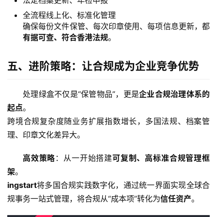
法定档案更新、年检申报
跨
全流程线上化、标准化管理
境
确保每份文件保管、每次印章使用、每项信息更新，都
资
有据可查、符合香港法规
。
讯
五、进阶策略：让合规成为企业竞争优势
海
处理绿盒不仅是“保管物品”，更是
企业合规治理体系的
外
公
起点
。
司
跨境合规复杂度随业务扩展指数增长，多国法规、档案管
理、印章文化差异大。
海
外
高效策略
：从一开始搭建
可复制、高标准合规管理框
银
架
。
行
ingstart
将多国合规实践数字化，通过统一界面实现全球合
开
规事务一站式管理，将合规从“成本项”转化为
信任资产
。
户