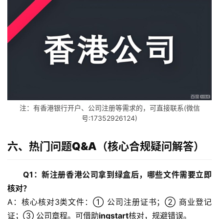
全
球
支
付
登录
注册
方
案
全
注：有香港银行开户、公司注册等需求的，可直接联系(微信
球
号:17352926124)
金
融
牌
六、热门问题Q&A（核心合规疑问解答）
照
Q1：新注册香港公司拿到绿盒后，哪些文件需要立即
问
核对？
答
A：核心核对3类文件：① 公司注册证书；② 商业登记
社
证；③ 公司章程。可借助
ingstart
核对，规避错误。
区