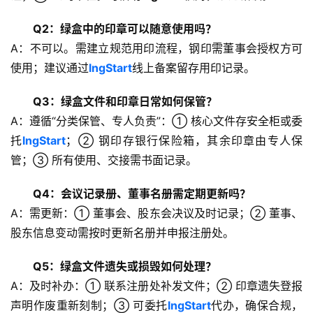
Q2：绿盒中的印章可以随意使用吗？
生
A：不可以。需建立规范用印流程，钢印需董事会授权方可
态
使用；建议通过
lngStart
线上备案留存用印记录。
合
作
Q3：绿盒文件和印章日常如何保管？
伙
A：遵循“分类保管、专人负责”：① 核心文件存安全柜或委
伴
专
托
lngStart
；② 钢印存银行保险箱，其余印章由专人保
栏
管；③ 所有使用、交接需书面记录。
Q4：会议记录册、董事名册需定期更新吗？
A：需更新：① 董事会、股东会决议及时记录；② 董事、
股东信息变动需按时更新名册并申报注册处。
Q5：绿盒文件遗失或损毁如何处理？
A：及时补办：① 联系注册处补发文件；② 印章遗失登报
声明作废重新刻制；③ 可委托
lngStart
代办，确保合规，