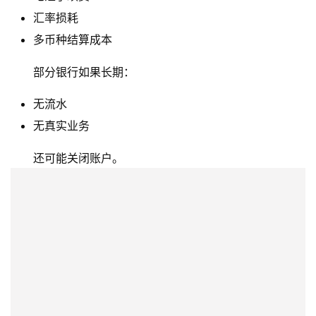
讯
汇率损耗
多币种结算成本
海
部分银行如果长期：
外
公
无流水
司
无真实业务
海
还可能关闭账户。
外
银
行
开
户
全
球
支