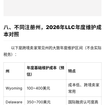
付
登录
注册
方
案
八、不同注册州，2026年LLC年度维护成
全
球
本对照
金
融
以下是跨境卖家常见州的大致年度维护区间（不含实际
牌
税务）：
照
年度基础维护成本（预
问
州
特点
估）
答
社
成本低、跨境卖家
区
Wyoming
100~400美元
常用
生
Delaware
350~700美元
国际融资认可度高
态