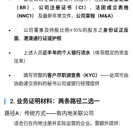
（BR）
、
公司注册证书（CI）
、
法团成立表格
（NNC1）
及最新年审文件、
公司章程（M&A）
公司董事及持股比例≥10%的股东之
身份证正反
面
、
港澳通行证或护照
上述人员
近半年的个人银行流水
（体现稳定的资金
往来）
填写完整的
客户尽职调查表（KYC）
——此项可由
协助递交资料的秘书公司或银行经理提供
2.
业务证明材料：两条路径二选一
路径A：传统方式——有内地关联公司
适合已在内地注册并实际运营的企业。需额外提供：