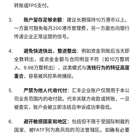
转账或FPS支付。
账户留存足够余额
：建议长期保持10万港币以上。
一方面可豁免每月200港币管理费，另一方面也向银行
传递企业正常运营的信号。
避免快进快出、整进整出
：例如资金到账后当天即
全数转出，或资金金额与合同明显不符（如10万整转
入、9.98万整转出），这类模式与
洗钱行为的特征高度
重合
，容易被风控系统捕捉。
严禁为他人代收代付
：汇丰企业账户仅限用于本公
司业务范围内的收付款。代非关联方收款或转账，一旦
被查实，账户会被立即冻结且申诉成功率极低。
避开敏感国家和地区
：包括但不限于受国际制裁的
国家、被FATF列为高风险的司法管辖区。如确有必要