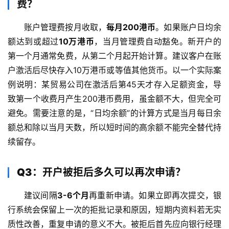
费？
账户管理费按月收取，
每月200港币
。如果账户日均余
额达到或超过
10万港币
，当月管理费自动豁免。新开户的
第一个月通常免费，从第二个月起开始计算。建议客户在账
户激活后尽快存入10万港币或等值其他货币。以一个实际案
例说明：某贸易公司在激活后第45天才存入足额资金，导
致第一个收费月产生200港币费用，虽金额不大，但完全可
避免。需要注意的是，“日均余额”的计算方式是当月每日余
额总和除以当月天数，所以短时间的高余额不能完全替代持
续留存。
Q3：开户被拒后多久可以再次申请？
建议间隔
3-6个月
再重新申请。如果立即再次提交，银
行系统会保留上一次的拒批记录和原因，短期内资料若无实
质性改善，重复申请的意义不大。被拒后首先应向银行经理