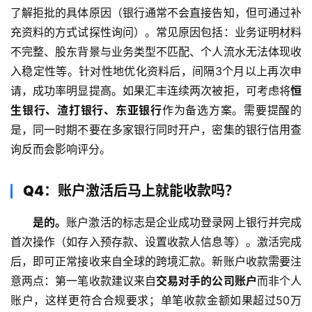
了解拒批的具体原因（银行通常不会直接告知，但可通过补
充资料的方式试探性询问）。常见原因包括：业务证明材料
不完整、股东背景与业务类型不匹配、个人流水无法体现收
入稳定性等。针对性地优化资料后，间隔3个月以上再次申
请，成功率明显提高。如果汇丰连续两次被拒，可考虑将
恒
生银行、渣打银行、东亚银行
作为备选方案。需要提醒的
是，同一时期不要在多家银行同时开户，密集的银行信用查
询反而会影响评分。
Q4：账户激活后马上就能收款吗？
是的。
账户激活的标志是企业成功登录网上银行并完成
首次操作（如存入预存款、设置收款人信息等）。激活完成
后，即可正常接收来自全球的跨境汇款。新账户收款需要注
意两点：第一笔收款建议来自
交易对手的公司账户
而非个人
账户，这样更符合合规要求；单笔收款金额如果超过50万