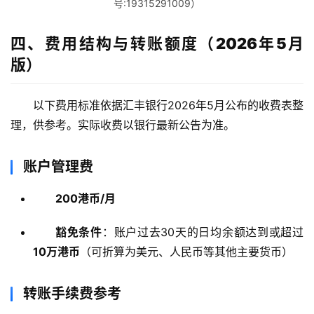
号:19315291009）
讯
四、费用结构与转账额度（2026年5月
版）
海
外
公
以下费用标准依据汇丰银行2026年5月公布的收费表整
司
理，供参考。实际收费以银行最新公告为准。
海
账户管理费
外
银
200港币/月
行
开
豁免条件
：账户过去30天的日均余额达到或超过
户
10万港币
（可折算为美元、人民币等其他主要货币）
全
球
转账手续费参考
支