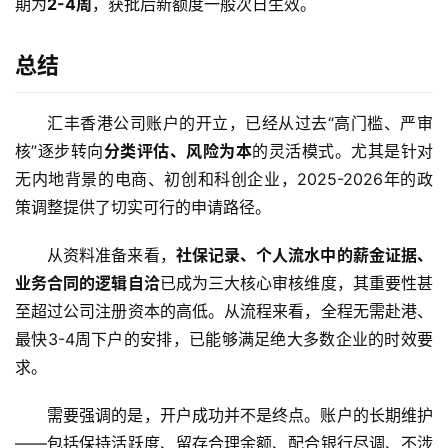
期为
2-4周
，获批后新额度一般次日生效。
总结
汇丰香港公司账户的开立，已经从过去“高门槛、严审
核”逐步转向
分类评估、风险为本
的灵活模式。尤其是针对
无内地背景的电商、初创和科创企业，2025-2026年的政
策调整提供了切实可行的申请路径。
从资料准备来看，
社保记录、个人流水中的薪金证据、
业务合同的逻辑自洽
已成为三大核心审核维度，其重要性甚
至超过公司注册资本的高低。从流程来看，全程无需赴港、
最快3-4周下户的安排，已能够满足绝大多数企业的时效要
求。
需要强调的是，开户成功并不是终点。账户的长期维护
——包括保持活跃度、留存合理余额、配合银行尽调、不涉