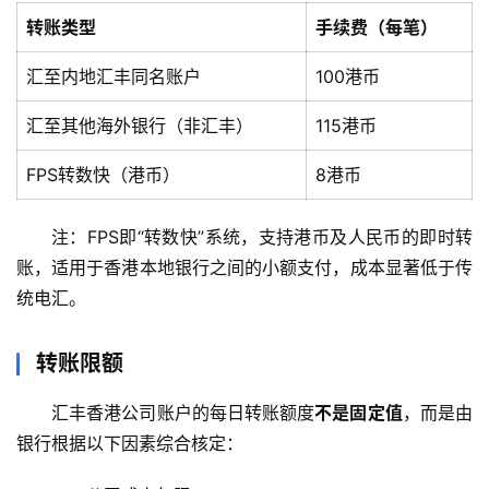
付
登录
注册
转账类型
手续费（每笔）
方
案
汇至内地汇丰同名账户
100港币
汇至其他海外银行（非汇丰）
115港币
全
球
FPS转数快（港币）
8港币
金
融
牌
注：FPS即“转数快”系统，支持港币及人民币的即时转
照
账，适用于香港本地银行之间的小额支付，成本显著低于传
统电汇。
问
答
转账限额
社
区
汇丰香港公司账户的每日转账额度
不是固定值
，而是由
银行根据以下因素综合核定：
生
态