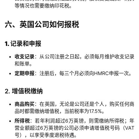
行
等情况也需要缴纳印花税。
开
户
六、英国公司如何报税
全
球
1. 记录和申报
支
付
收支记录
：从公司注册之日起，必须每月维护收支记录
登录
注册
和账单。
方
案
定期申报
：注册后，每三个月必须向HMRC申报一次。
全
2.
增值税缴纳
球
金
商品购买
：在英国，无论是公司还是个人，购买任何商
融
品时都需缴纳增值税，当前税率为17.5%。
牌
所得税
：若年利润超过6万英镑，则需缴纳所得税；年
照
营业额超过6万英镑的公司必须申请增值税号码（VAT
号），以享受季度退税待遇。