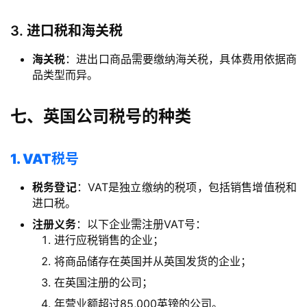
问
答
3.
进口税和海关税
社
区
海关税
：进出口商品需要缴纳海关税，具体费用依据商
品类型而异。
生
态
七、英国公司税号的种类
合
作
1. VAT税号
伙
伴
税务登记
：VAT是独立缴纳的税项，包括销售增值税和
专
进口税。
栏
注册义务
：以下企业需注册VAT号：
进行应税销售的企业；
将商品储存在英国并从英国发货的企业；
在英国注册的公司；
年营业额超过85,000英镑的公司。