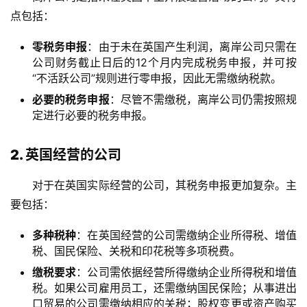
点包括：
主
页
零税务申报
：由于未在英国产生利润，离岸公司只需在
公司财务截止日后的12个月内完成税务申报，并可按
跨
“不活跃公司”规则进行零申报，因此无需缴纳税款。
境
必要的税务申报
：尽管不需缴税，离岸公司仍需按照规
资
定进行必要的税务申报。
讯
2. 英国经营的公司
海
对于在英国实际经营的公司，其税务申报更加复杂。主
外
要包括：
公
司
多种税种
：在英国经营的公司需缴纳企业所得税、增值
税、国民保险、关税和印花税等多项税费。
海
缴税要求
：公司需依据经营所得缴纳企业所得税和增值
外
税。如果公司雇用员工，还需缴纳国民保险；从事进出
银
口贸易的公司需缴纳相应的关税；股权变更或资产购买