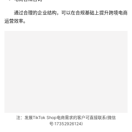
全
通过合理的企业结构，可以在合规基础上提升跨境电商
球
运营效率。
金
融
牌
照
问
答
社
区
生
态
合
注：发展TikTok Shop电商需求的客户可直接联系(微信
作
号:17352926124)
伙