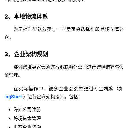
海
外
公
2、本地物流体系
司
为了提升配送效率，一些卖家会选择在印尼建立海外
海
仓。
外
银
3、企业架构规划
行
开
部分跨境卖家会通过香港或海外公司进行跨境结算与资
户
金管理。
全
在实际操作中，很多企业会选择通过专业机构（如
球
lngStart
）进行出海架构设计，包括：
支
付
登录
注册
海外公司注册
方
跨境资金管理
案
电商合规咨询