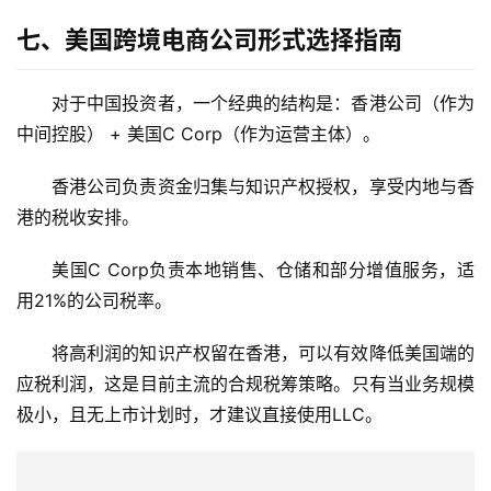
付
登录
注册
七、美国跨境电商公司形式选择指南
方
案
对于中国投资者，一个经典的结构是：香港公司（作为
全
中间控股） + 美国C Corp（作为运营主体）。
球
金
香港公司负责资金归集与知识产权授权，享受内地与香
融
港的税收安排。
牌
照
美国C Corp负责本地销售、仓储和部分增值服务，适
用21%的公司税率。
问
答
将高利润的知识产权留在香港，可以有效降低美国端的
社
应税利润，这是目前主流的合规税筹策略。只有当业务规模
区
极小，且无上市计划时，才建议直接使用LLC。
生
态