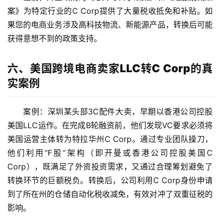
讯
案》为特定行业的C Corp提供了大量税收抵免和补贴。如
果您的电商业务涉及高科技物流、新能源产品，转换后可能
获得意想不到的政策支持。
海
外
六、美国跨境电商卖家LLC转C
Corp的真
公
司
实案例
海
案例：深圳某头部3C配件大卖，早期以香港公司控股
外
美国LLC运作。在完成B轮融资前，他们发现VC要求必须将
银
美国运营主体转为特拉华州C Corp。通过专业团队操刀，
行
他们利用“F股”架构（即开曼或香港公司控股美国C 
开
Corp），既满足了外资投资需求，又通过合理筹划避免了
户
转换环节的巨额税负。转换后，公司利用C Corp身份申请
全
到了所在州的仓储自动化税收减免，有效对冲了双重征税的
球
影响。
支