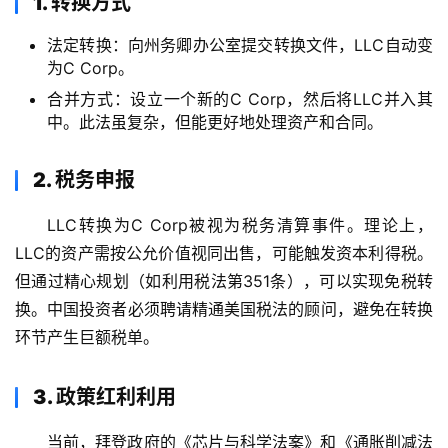
1. 转换方式
法定转换：向州务卿办公室提交转换文件，LLC自动变
为C Corp。
合并方式：设立一个新的C Corp，然后将LLC并入其
中。此法虽复杂，但能更好地处理资产和合同。
2. 税务申报
LLC转换为C Corp被视为税务清算事件。理论上，
LLC的资产需按公允价值视同出售，可能触发资本利得税。
但通过精心规划（如利用税法第351条），可以实现免税转
换。中国投资者必须聘请精通美国税法的顾问，避免在转换
主
页
环节产生巨额税单。
跨
3. 政策红利利用
境
资
当前，拜登政府的《芯片与科学法案》和《通胀削减法