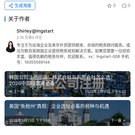
生成海报
0
0
关于作者
Shirley@Ingstart
2.7K
文章
0
评论
专注于为出海企业及来华外资提供精准、合规的税务顾问服务。成
功为数百家跨国企业提供税务规划解决方案。如果您需要一位经验
丰富、值得信赖的税务伙伴，欢迎联系。 vx：Ingstart-008 手机
号：19355569144
韩国公司注册指南：株式会社与有限会社怎么选？
2026中国投资者必看
上一篇
2026年3月11日 下午3:25
美国“免税州”真相：企业选址必看的税种与机遇
2026年3月11日 下午5:56
下一篇