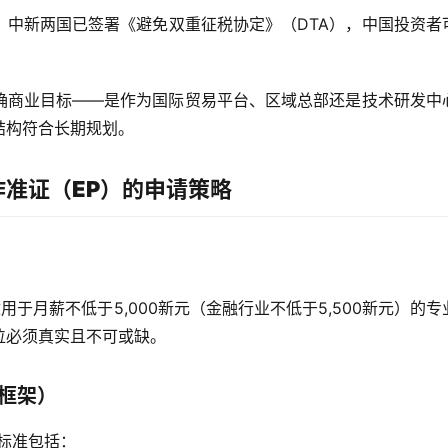
。中新两国已签署《避免双重征税协定》（DTA），中国投资者
确商业目标——是作为国际贸易平台、区域总部还是技术研发中
结构符合长期规划。
准证（EP）的申请策略
P）适用于月薪不低于5,000新元（金融行业不低于5,500新元）的
位必须真实且不可或缺。
S框架）
估标准包括：