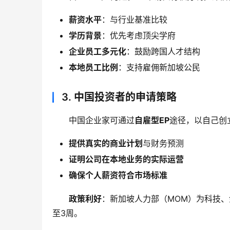
薪资水平
：与行业基准比较
学历背景
：优先考虑顶尖学府
企业员工多元化
：鼓励跨国人才结构
本地员工比例
：支持雇佣新加坡公民
3.
中国投资者的申请策略
中国企业家可通过
自雇型EP
途径，以自己创
提供真实的商业计划
与财务预测
证明公司在本地业务的实际运营
确保个人薪资符合市场标准
政策利好
：新加坡人力部（MOM）为科技、
至3周。