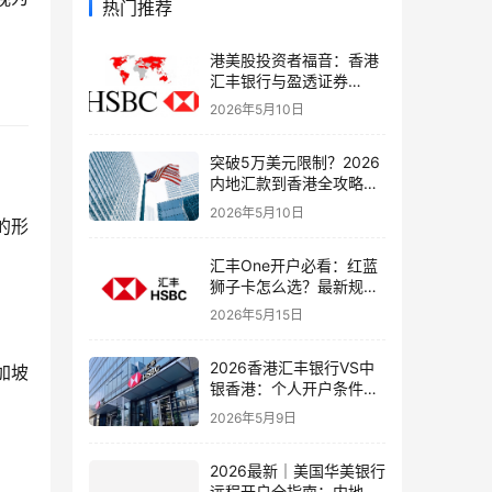
热门推荐
港美股投资者福音：香港
汇丰银行与盈透证券
（IBKR）绑定入金全流
2026年5月10日
程，银证转账这样开最
稳！
突破5万美元限制？2026
内地汇款到香港全攻略：
4种合法路径、手续费对
2026年5月10日
的形
比与避坑指南
汇丰One开户必看：红蓝
狮子卡怎么选？最新规则
+补办攻略+5个避坑指南
2026年5月15日
2026香港汇丰银行VS中
加坡
银香港：个人开户条件、
费用、下户速度全方位对
2026年5月9日
比指南
2026最新｜美国华美银行
远程开户全指南：内地居