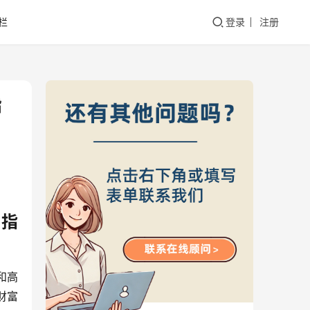
栏
登录
注册
指
者指
和高
财富