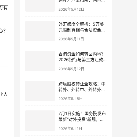
民足不出户办理美股与跨
可有
2026年5月12日
境账户实操解析
外汇额度全解析：5万美
元限制真相与合法资金出
心？
境通道
2026年5月11日
香港资金如何转回内地？
2026银行与第三方汇款全
攻略
2026年5月12日
跨境股权转让全攻略：中
转外、外转中、外转外合
专业人
规流程与税务处理（2026
2026年5月8日
最新版）
7月1日实施！国务院发布
最新“对外投资”新规，炒
股、出海、海外资产配置
2026年6月1日
会有何影响