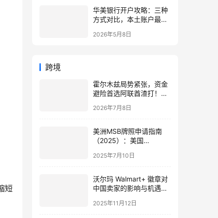
华美银行开户攻略：三种
方式对比，本土账户最稳
定可靠
2026年5月8日
跨境
霍尔木兹局势紧张，资金
避险首选阿联酋渣打！无
外汇管制+高息定存，远
2026年7月8日
程可开。
美洲MSB牌照申请指南
（2025）：美国
FinCEN、加拿大
2025年7月10日
FINTRAC、墨西哥IFPE详
解
沃尔玛 Walmart+ 徽章对
缩短
中国卖家的影响与机遇，
美国公司注册助力跨境增
2025年11月12日
长