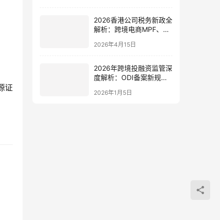
限额、到账时间
2026香港公司税务新政全
解析：跨境电商MPF、利
得税、离岸豁免与FSIE合
2026年4月15日
规指南
2026年跨境投融资监管深
度解析：ODI备案新规、
源证
架构转型与合规机遇指南
2026年1月5日