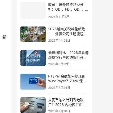
收藏！境外投资路径分
析：ODI、FDI、QDII、
QDLP、QDIE几种海外投
2024年11月6日
资方式如何选择最适合你
的？
2025越南关税减免新政
——外资公司注册流程与
。新
合规指南
2025年4月28日
最详细对比：2026年香港
虚拟银行与传统银行开
户，哪个更适合内地用
2026年6月22日
户？
PayPal 余额如何提现到
WindPayer？2026 保姆
级教程：虚拟账户绑定、
2026年7月24日
提现完整操作步骤
人民币怎么转到香港账
户？2026 内地换汇汇款
保姆级教程：合规方式、
2026年7月20日