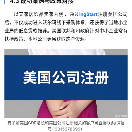
4.3
成功案例与政策对接
作
伙
以某家居饰品卖家为例，通过
lngStart
注册美国公司
伴
后，不仅成功进入沃尔玛线下采购体系，还获得了当地小企
专
业局的低息贷款推荐。美国联邦和州政府针对中小企业常有
栏
扶持政策，本地公司更易获取这些资源。
有了解美国GDP增长和美国公司注册相关的客户可直接联系(微信
号:19315378690）