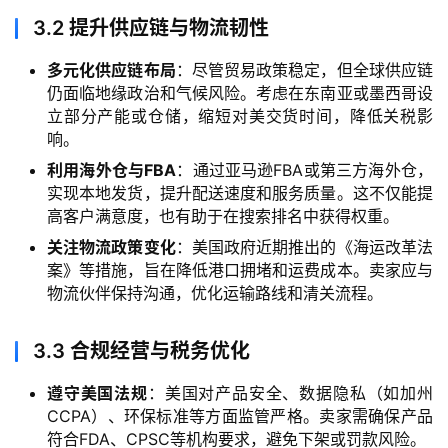
3.2
提升供应链与物流韧性
多元化供应链布局
：尽管贸易政策稳定，但全球供应链
仍面临地缘政治和气候风险。考虑在东南亚或墨西哥设
立部分产能或仓储，缩短对美交货时间，降低关税影
响。
利用海外仓与FBA
：通过亚马逊FBA或第三方海外仓，
实现本地发货，提升配送速度和服务质量。这不仅能提
高客户满意度，也有助于在搜索排名中获得权重。
关注物流政策变化
：美国政府近期推出的《海运改革法
案》等措施，旨在降低港口拥堵和运费成本。卖家应与
主
物流伙伴保持沟通，优化运输路线和清关流程。
页
3.3
合规经营与税务优化
跨
境
遵守美国法规
：美国对产品安全、数据隐私（如加州
资
CCPA）、环保标准等方面监管严格。卖家需确保产品
讯
符合FDA、CPSC等机构要求，避免下架或罚款风险。