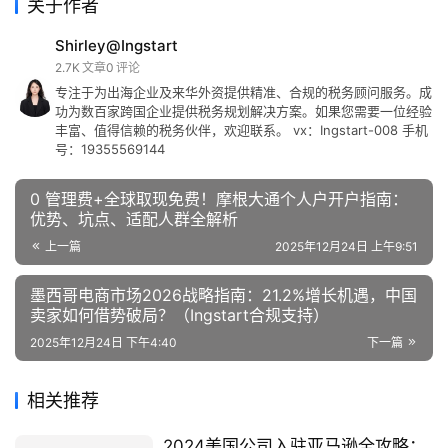
关于作者
Shirley@Ingstart
2.7K
文章
0
评论
专注于为出海企业及来华外资提供精准、合规的税务顾问服务。成
功为数百家跨国企业提供税务规划解决方案。如果您需要一位经验
丰富、值得信赖的税务伙伴，欢迎联系。 vx：Ingstart-008 手机
号：19355569144
0 管理费+全球取现免费！摩根大通个人户开户指南：
优势、坑点、适配人群全解析
上一篇
2025年12月24日 上午9:51
墨西哥电商市场2026战略指南：21.2%增长机遇，中国
卖家如何借势破局？（Ingstart合规支持）
2025年12月24日 下午4:40
下一篇
相关推荐
2024美国公司入驻亚马逊全攻略：