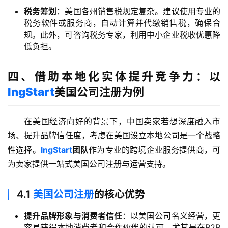
税务筹划
：美国各州销售税规定复杂。建议使用专业的
税务软件或服务商，自动计算并代缴销售税，确保合
海
规。此外，可咨询税务专家，利用中小企业税收优惠降
外
低负担。
公
司
四、借助本地化实体提升竞争力：以
lngStart
美国公司注册为例
海
外
在美国经济向好的背景下，中国卖家若想深度融入市
银
行
场、提升品牌信任度，考虑在美国设立本地公司是一个战略
开
性选择。
lngStart
团队
作为专业的跨境企业服务提供商，可
户
为卖家提供一站式美国公司注册与运营支持。
全
4.1
美国公司注册
的核心优势
球
支
提升品牌形象与消费者信任
：以美国公司名义经营，更
付
登录
注册
容易获得本地消费者和合作伙伴的认可。尤其是在B2B