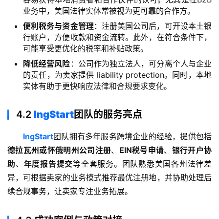
方
业务中，美国法律实体常被视为更可靠的合作方。
案
便利税务与资金管理
：注册美国公司后，可开设本土银
行账户，方便收款和资金流转。此外，在符合条件下，
全
可能享受更优化的税率和补贴政策。
球
降低经营风险
：公司作为独立法人，可分离个人与企业
金
的责任，为卖家提供 liability protection。同时，本地
融
实体有助于更快响应法律和合规要求变化。
牌
照
4.2
lngStart
团队的服务亮点
问
lngStart
团队拥有多年服务跨境企业的经验，提供包括
答
德拉瓦州或怀俄明州公司注册
、
EIN税号申请
、
银行开户协
社
助
、
年度报告提交
等全套服务。团队熟悉美国各州法律差
区
异，可根据卖家的业务模式推荐最优注册地，并协助处理后
续合规事务，让卖家专注业务拓展。
生
态
合