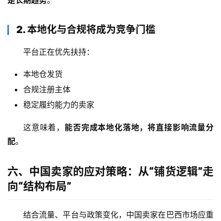
区
2. 本地化与合规将成为竞争门槛
生
态
平台正在优先扶持：
合
作
本地仓发货
伙
伴
合规注册主体
专
稳定履约能力的卖家
栏
这意味着，
能否完成本地化落地，将直接影响流量分
配
。
六、中国卖家的应对策略：从“铺货逻辑”走
向“结构布局”
结合流量、平台与政策变化，中国卖家在巴西市场应重