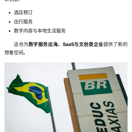
跨
酒店预订
境
出行服务
资
讯
数字内容与本地生活服务
这也为
数字服务出海、SaaS与文创类企业
提供了新的
海
想象空间。
外
公
司
海
外
银
行
开
户