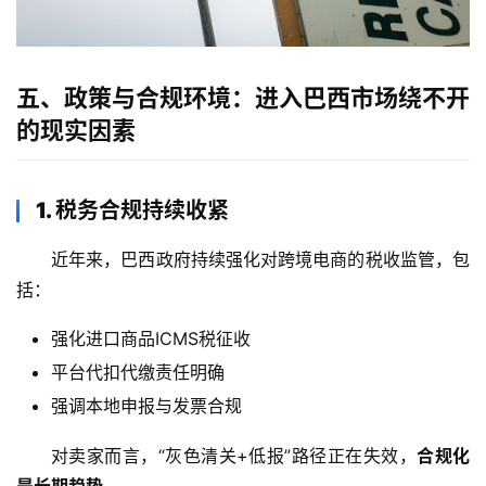
全
球
支
五、政策与合规环境：进入巴西市场绕不开
付
登录
注册
的现实因素
方
案
1. 税务合规持续收紧
全
球
近年来，巴西政府持续强化对跨境电商的税收监管，包
金
括：
融
牌
强化进口商品ICMS税征收
照
平台代扣代缴责任明确
强调本地申报与发票合规
问
答
对卖家而言，“灰色清关+低报”路径正在失效，
合规化
社
是长期趋势
。