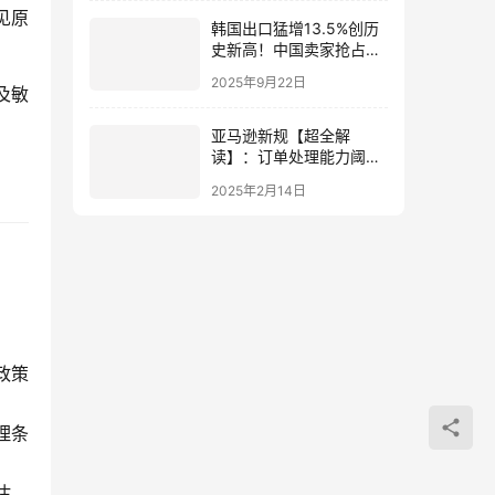
见原
韩国出口猛增13.5%创历
史新高！中国卖家抢占韩
国市场的5大策略与机遇
2025年9月22日
及敏
亚马逊新规【超全解
读】：订单处理能力阈值
对跨境电商的影响&应对
2025年2月14日
策略
政策
理条
估。