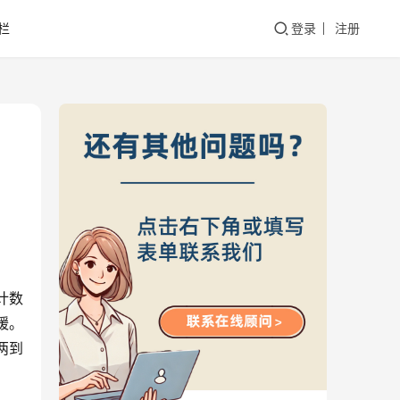
栏
登录
注册
计数
缓。
两到