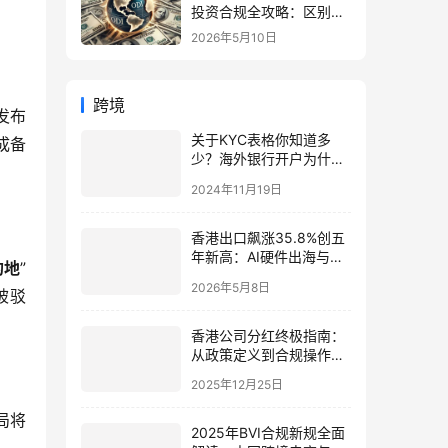
投资合规全攻略：区别、
备案流程与政策详解（附
2026年5月10日
常见问题）
跨境
发布
关于KYC表格你知道多
成备
少？海外银行开户为什么
要KYC？— 最全解析！
2024年11月19日
香港出口飙涨35.8%创五
年新高：AI硬件出海与海
的地
”
外公司注册解析
2026年5月8日
被驳
香港公司分红终极指南：
从政策定义到合规操作，
中国投资者如何高效规划
2025年12月25日
与税务优化
局将
2025年BVI合规新规全面