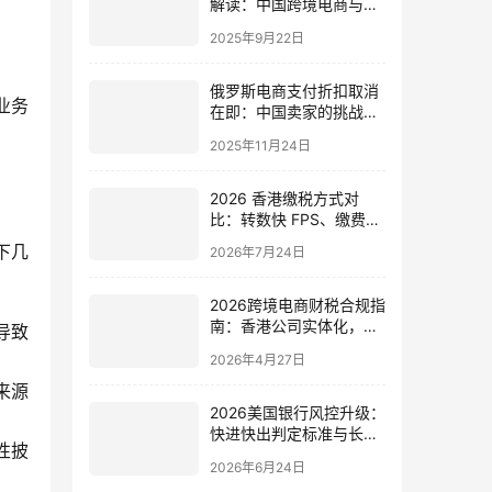
解读：中国跨境电商与离
岸架构应对指南 | 年度申
2025年9月22日
报、经济实质、受益所有
人备案详解
俄罗斯电商支付折扣取消
业务
在即：中国卖家的挑战、
机遇与破局策略全解析
2025年11月24日
2026 香港缴税方式对
比：转数快 FPS、缴费
灵、银行转账、电子支票
下几
2026年7月24日
该怎么选？
2026跨境电商财税合规指
南：香港公司实体化，外
导致
采外销模式，税务稽查
2026年4月27日
来源
2026美国银行风控升级：
快进快出判定标准与长效
性披
合规解决方案 | FinCEN交
2026年6月24日
易监测