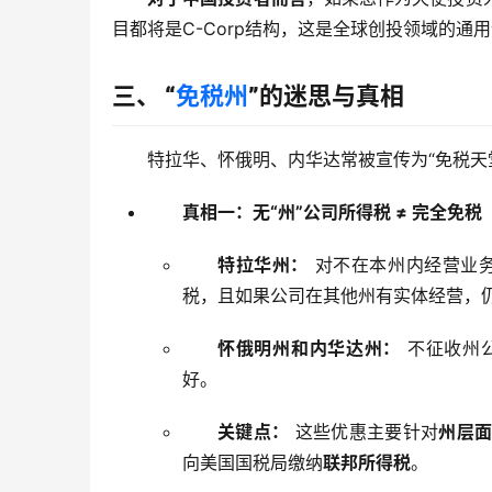
目都将是C-Corp结构，这是全球创投领域的通
三、 “
免税州
”的迷思与真相
特拉华、怀俄明、内华达常被宣传为“免税天
真相一：无“州”公司所得税 ≠ 完全免税
特拉华州：
对不在本州内经营业务
税，且如果公司在其他州有实体经营，
怀俄明州和内华达州：
不征收州
好。
关键点：
这些优惠主要针对
州层
向美国国税局缴纳
联邦所得税
。