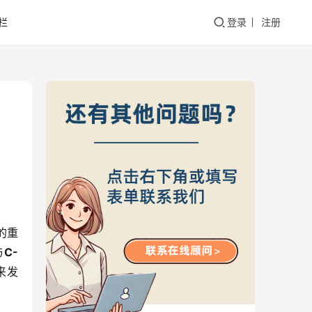
栏
登录
注册
的重
与
C-
来发