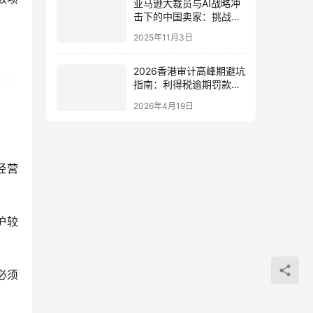
亚马逊大裁员与AI战略冲
击下的中国卖家：挑战、
机遇与2025破局指南
2025年11月3日
2026香港审计高峰期避坑
指南：利得税逾期罚款标
准与补救流程
2026年4月19日
经营
护较
必须