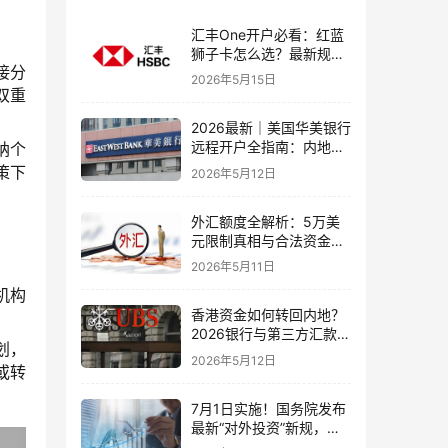
汇丰One开户必看：红蓝
狮子卡怎么选？最新规则
接分
+补办攻略+5个避坑指南
2026年5月15日
双重
2026最新｜美国华美银行
远程开户全指南：内地居
纳个
民足不出户办理美股与跨
策下
2026年5月12日
境账户实操解析
外汇额度全解析：5万美
元限制真相与合法资金出
境通道
2026年5月11日
机构
香港资金如何转回内地？
2026银行与第三方汇款全
划，
攻略
2026年5月12日
或转
7月1日实施！国务院发布
最新“对外投资”新规，炒
股、出海、海外资产配置