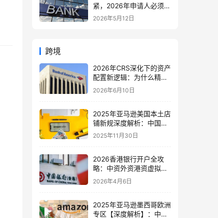
紧，2026年申请人必须注
意的7个关键变化！附最
2026年5月12日
新申请与续签全攻略
跨境
2026年CRS深化下的资产
配置新逻辑：为什么精明
的投资者开始把香港账户
2026年6月10日
转向“美国本土银行+美国
券商”？
2025年亚马逊美国本土店
铺新规深度解析：中国卖
家的挑战、机遇与实操指
2025年11月30日
南
2026香港银行开户全攻
略：中资外资港资虚拟银
行选型对比与合规指南
2026年4月6日
2025年亚马逊墨西哥欧洲
专区【深度解析】：中国