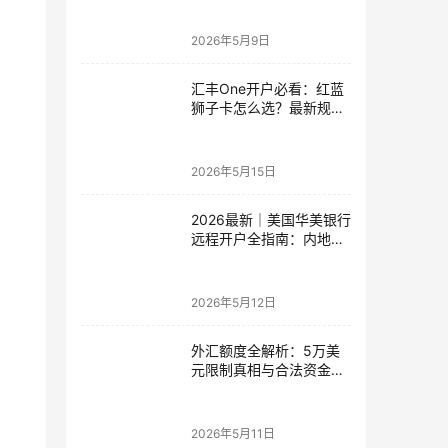
比指南
2026年5月9日
汇丰One开户必看：红蓝
狮子卡怎么选？最新规则
+补办攻略+5个避坑指南
2026年5月15日
2026最新｜美国华美银行
远程开户全指南：内地居
民足不出户办理美股与跨
境账户实操解析
2026年5月12日
外汇额度全解析：5万美
元限制真相与合法资金出
境通道
2026年5月11日