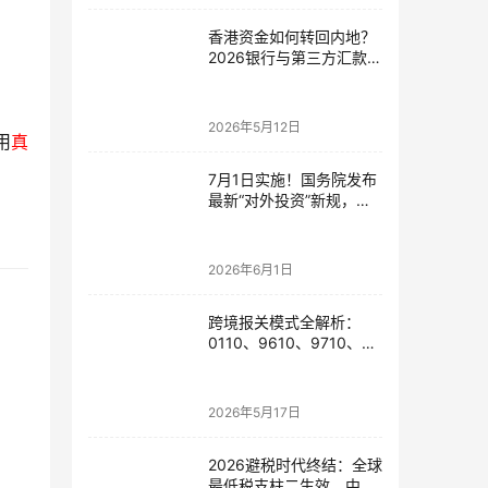
香港资金如何转回内地？
2026银行与第三方汇款全
攻略
2026年5月12日
用
真
7月1日实施！国务院发布
最新“对外投资”新规，炒
股、出海、海外资产配置
会有何影响
2026年6月1日
跨境报关模式全解析：
0110、9610、9710、
9810、1039、1210 的区
别与最佳应用场景
2026年5月17日
2026避税时代终结：全球
最低税支柱二生效，中国