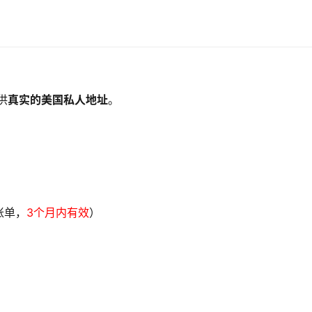
供
真实的美国私人地址
。
账单，
3个月内有效
）