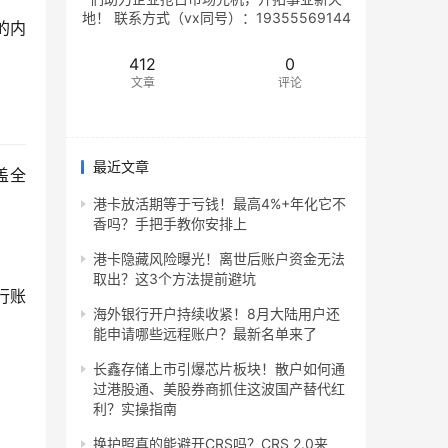
地！ 联系方式（vx同号）：19355569144
的内
412
0
文章
评论
最近文章
盖全
港卡放活期等于亏钱！最高4%+年化它不
香吗？手把手教你安排上
港卡隐藏风险曝光！离世后账户资金无法
取出？这3个方法提前避坑
行账
海外银行开户持续收紧！8月大陆用户还
能申请哪些远程账户？最新名单来了
长鑫存储上市引爆芯片板块！散户如何通
过港股通、美股券商抓住这波国产替代红
利？实操指南
换护照真的能避开CRS吗？CRS 2.0来