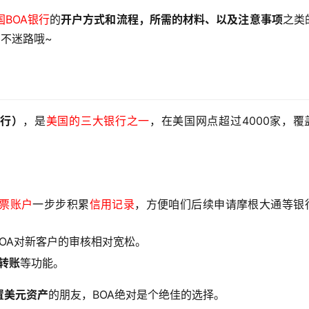
国BOA银行
的
开户方式和流程，所需的材料、以及注意事项
之类
不迷路哦~
国银行）
，是
美国的三大银行之一
，在美国网点超过4000家，覆
票账户
一步步积累
信用记录
，方便咱们后续申请摩根大通等银
BOA对新客户的审核相对宽松。
机转账
等功能。
置美元资产
的朋友，BOA绝对是个绝佳的选择。