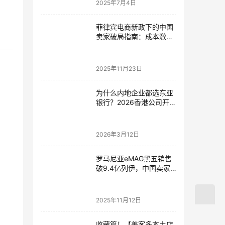
2025年7月4日
菲律宾电商新政下的中国
卖家破局指南：成本激增
20%与Trustmark认证双
重挑战解析
2025年11月23日
为什么内地企业都选东亚
银行？2026香港公司开户
核心优势与流程详解
2026年3月12日
罗马尼亚eMAG黑五销售
破9.4亿列伊，中国卖家
如何抢占中东欧市场？
2025年11月12日
收藏篇！【美客多本土店