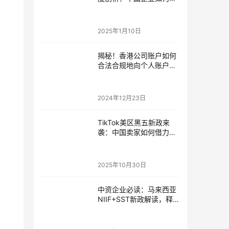
局与抓住机遇详解
2025年1月10日
揭秘！香港公司账户如何
合法合规地向个人账户转
账
2024年12月23日
TikTok美区黑五新政来
袭：中国卖家如何借力
GMV激励政策抢占市场
2025年10月30日
中资企业必读：马来西亚
NIIF+SST新政解读，释
放建厂投资红利！