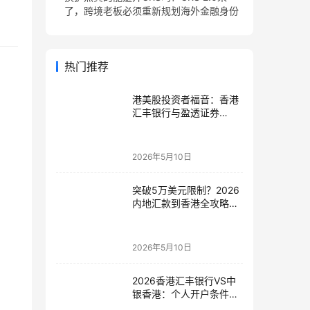
了，跨境老板必须重新规划海外金融身份
热门推荐
港美股投资者福音：香港
汇丰银行与盈透证券
（IBKR）绑定入金全流
程，银证转账这样开最
稳！
2026年5月10日
突破5万美元限制？2026
内地汇款到香港全攻略：
4种合法路径、手续费对
比与避坑指南
2026年5月10日
2026香港汇丰银行VS中
银香港：个人开户条件、
费用、下户速度全方位对