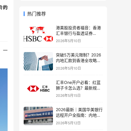
价的
热门推荐
港美股投资者福音：香港
汇丰银行与盈透证券
（IBKR）绑定入金全流
2026年5月10日
程，银证转账这样开最
稳！
，一
突破5万美元限制？2026
内地汇款到香港全攻略：
4种合法路径、手续费对
2026年5月10日
比与避坑指南
汇丰One开户必看：红蓝
狮子卡怎么选？最新规则
+补办攻略+5个避坑指南
2026年5月15日
2026最新｜美国华美银行
远程开户全指南：内地居
民足不出户办理美股与跨
2026年5月12日
境账户实操解析