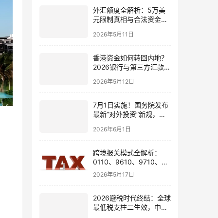
外汇额度全解析：5万美
元限制真相与合法资金出
境通道
2026年5月11日
香港资金如何转回内地？
2026银行与第三方汇款全
攻略
2026年5月12日
7月1日实施！国务院发布
最新“对外投资”新规，炒
股、出海、海外资产配置
2026年6月1日
会有何影响
跨境报关模式全解析：
0110、9610、9710、
9810、1039、1210 的区
2026年5月17日
别与最佳应用场景
2026避税时代终结：全球
最低税支柱二生效，中国
企业家海外公司合规3大