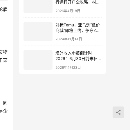
行远程开户全攻略，材料
清单与避坑指南
论雇
2026年4月18日
对标Temu，亚马逊“低价
商城”即将上线，争夺Z世
代市场，卖家该如何入驻
2024年11月14日
亚马逊美国本土店，详解
入驻细节
货物
境外收入申报倒计时
2026：6月30日前未补税
于某
面临5倍罚款+刑事责任，
2026年4月23日
CRS跨境税务合规指南
。同
易企