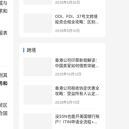
或与
2026年5月20日
策略
求和
ODI、FDI、37号文跨境
投资合规全攻略：区别、
备案流程与政策详解（附
2026年5月10日
报表
常见问题）
跨境
香港公司印章新规解读：
中国卖家如何借势突破跨
境电商合规困局？
2025年10月12日
则其
务和
香港公司税收协定优惠全
攻略：受益所有人认定与
SCR合规实操指南
2026年5月15日
贸区
合国
没SSN也能开美国银行账
户！ITIN申请全流程+可
开户银行完整指南（新手