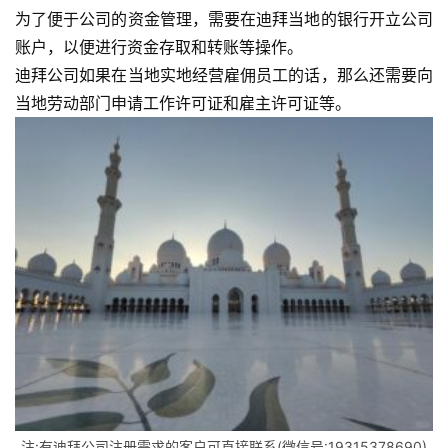
境
为了便于公司的资金管理，需要在迪拜当地的银行开立公司
资
账户，以便进行资金存取和转账等操作。
讯
迪拜公司如果在当地实地经营雇佣员工的话，那么还需要向
当地劳动部门申请工作许可证和雇主许可证等。
海
外
公
司
海
外
银
行
开
户
全
注:有迪拜公司注册需求的客户可直接联系(微信号:19315378690)