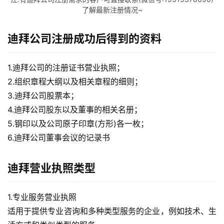
了解最新注册情况~
球
支
付
迪拜公司注册成功后得到的资料
登录
注册
方
案
1.迪拜公司的注册证书营业执照；
2.组织章程大纲以及相关章程的细则；
全
3.迪拜公司股票本；
球
4.迪拜公司股东以及董事的相关名册；
金
融
5.钢印以及公司原子印章(方形)各一枚；
牌
6.迪拜公司董事会议的记录书
照
迪拜营业执照类型
问
答
1.专业服务营业执照
社
区
适用于提供专业咨询和多种类型服务的企业，例如技术、生