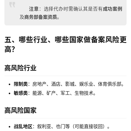
注意
：选择代办时需确认其是否有
成功案例
及
商务部备案资质
。
主
页
五、哪些行业、哪些国家做备案风险更
高？
跨
境
高风险行业
资
讯
限制类
：房地产、酒店、影城、娱乐业、体育俱乐部。
敏感类
：能源、矿产、军工、生物技术。
海
外
高风险国家
公
司
战乱地区
：叙利亚、也门等（可能直接驳回）。