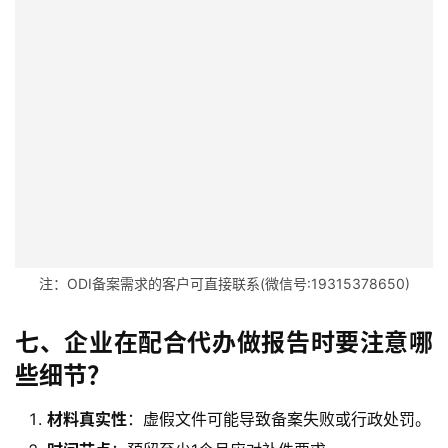
牌
照
问
答
社
区
生
态
合
注：ODI备案需求的客户可直接联系(微信号:19315378650)
作
伙
伴
七、企业在配合代办做报告时要注意哪
专
些细节？
栏
材料真实性
：虚假文件可能导致备案失败或行政处罚。