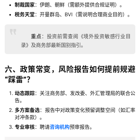
海
制裁国家
：伊朗、朝鲜（需额外提供合规证明）。
外
税务天堂
：开曼群岛、BVI（需说明合理商业目的）。
银
行
开
重点
：投资前需查阅《境外投资敏感行业目
户
录》及商务部最新国别指引。
全
球
六、政策常变，风险报告如何提前规避
支
“踩雷”？
付
登录
注册
方
动态跟踪
：关注商务部、发改委、外汇管理局的联合公
案
告。
多方案备选
：报告中对政策变化预留调整空间（如汇率
全
对冲条款）。
球
专业审核
：聘请
咨询机构
预审报告。
金
融