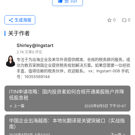
赞
(0)
生成海报
0
0
关于作者
Shirley@Ingstart
2.7K
文章
0
评论
专注于为出海企业及来华外资提供精准、合规的税务顾问服务。成
功为数百家跨国企业提供税务规划解决方案。如果您需要一位经验
丰富、值得信赖的税务伙伴，欢迎联系。 vx：Ingstart-008 手机
号：19355569144
ITIN申请攻略：国内投资者如何合规开通美股账户并降
低股息税
上一篇
2025年8月5日 下午10:47
中国企业出海越南：本地化翻译是关键突破口（实战指
南）
2025年8月6日 上午12:01
下一篇