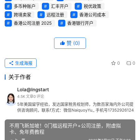
多币种账户
汇丰开户
税优政策
跨境卖家
远程注册
香港公司成本
香港公司注册 2025
香港银行开户
赞
(0)
生成海报
0
0
关于作者
Lola@Ingstart
4.5K
文章
0
评论
5年美国留学经验，发达国家税务规划师，为数百家海内外公司提
供咨询顾问，联系f方式：微信NaiquoyYu_ 手机号17352926124
不用飞新加坡！0门槛远程开户+公司注册，附虚拟
卡、免年费教程