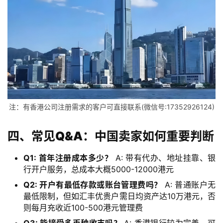
跨
境
资
讯
海
外
公
注：有香港公司注册需求的客户可直接联系(微信号:17352926124)
司
四、常见Q&A：中国卖家如何重要判断
海
外
Q1: 首年注册成本多少？
A: 带有代办、地址挂靠、银
银
行开户服务，总成本大概5000-12000港元
行
Q2: 开户有最低存款或账台管理费吗？
A: 普通账户无
开
最低限制，但如汇丰优贵户需日均资产达10万港元，否
户
则每月充收近100-500港元管理费