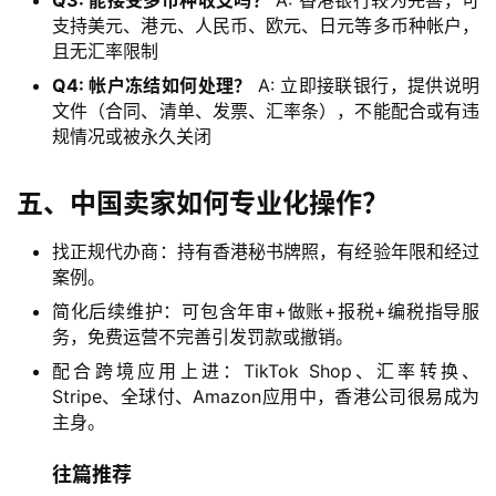
Q3: 能接受多币种收支吗？
A: 香港银行较为完善，可
全
支持美元、港元、人民币、欧元、日元等多币种帐户，
球
且无汇率限制
支
Q4: 帐户冻结如何处理？
A: 立即接联银行，提供说明
付
登录
注册
文件（合同、清单、发票、汇率条），不能配合或有违
方
规情况或被永久关闭
案
五、中国卖家如何专业化操作？
全
球
找正规代办商：持有香港秘书牌照，有经验年限和经过
金
案例。
融
简化后续维护：可包含年审+做账+报税+编税指导服
牌
务，免费运营不完善引发罚款或撤销。
照
配合跨境应用上进：TikTok Shop、汇率转换、
Stripe、全球付、Amazon应用中，香港公司很易成为
问
主身。
答
社
往篇推荐
区