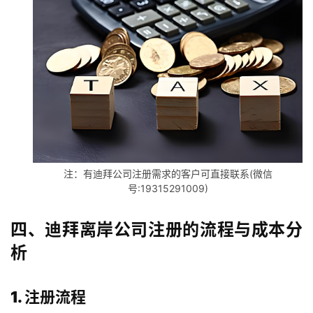
问
答
社
区
生
态
合
作
伙
注：有迪拜公司注册需求的客户可直接联系(微信
伴
号:19315291009)
专
栏
四、迪拜离岸公司注册的流程与成本分
析
1. 注册流程