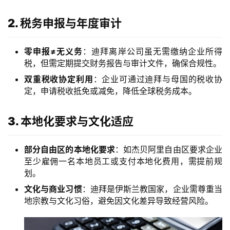
行
开
2. 税务申报与年度审计
户
零申报≠无义务
：迪拜离岸公司虽无需缴纳企业所得
全
税，但需定期提交财务报告与审计文件，确保合规性。
球
双重税收协定利用
：企业可通过迪拜与母国的税收协
支
定，申请税收抵免或减免，降低全球税务成本。
付
登录
注册
方
3. 本地化要求与文化适应
案
全
部分自由区的本地化要求
：如杰贝阿里自由区要求企业
球
至少雇佣一名本地员工或支付本地化费用，需提前规
金
划。
融
文化与商业习惯
：迪拜是伊斯兰教国家，企业需尊重当
牌
地宗教与文化习俗，避免因文化差异导致经营风险。
照