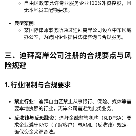
自由区政策允许专业服务企业100%外资控股，且
主
无本地员工配额要求。
页
典型案例
：
某国际律师事务所通过迪拜离岸公司设立中东区域
跨
办公室，为跨国企业提供法律咨询与合规服务。
境
资
三、迪拜离岸公司注册的合规要点与风
讯
险规避
海
1. 行业限制与合规要求
外
公
司
禁止行业
：迪拜自由区禁止从事银行、保险、媒体等需
要本地执照的行业，离岸公司需避免此类业务。
海
反洗钱与反恐融资
：迪拜金融监管机构（如DFSA）要
外
求企业遵守KYC（了解客户）与AML（反洗钱）规定，
确保资金来源合法。
银