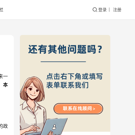
栏
登录
注册
来一
。
本
的政