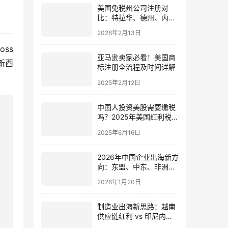
美国免税州公司注册对
比：特拉华、德州、内华
达如何选 | 中国投资者跨
2026年2月13日
境税务指南
s 
亚马逊卖家必看！美国商
新西
标注册全流程及时间详解
2025年2月12日
中国人投资美股需要缴税
吗？2025年美国红利税与
申报政策
2025年6月16日
2026年中国企业出海新方
向：东盟、中东、非洲市
场机遇与投资策略分析
2026年1月20日
制造业出海新思路：越南
供应链红利 vs 印尼内需
市场（2026版）|