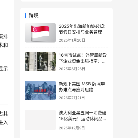
跨境
2025年出海新加坡必知：
节假日安排与业务管理
碳排
2025年1月20日
术和
16省市试点！外管局新政
下企业资金出境指南：
2025年五大通道对比与实
显示
2025年6月26日
操要点
新规下美国 MSB 牌照申
办难点与应对思路
2026年7月21日
澳大利亚黑五网一消费破
占其
15亿美元！运动休闲品类
进入
增42%，中国卖家如何抓
2025年12月9日
住机遇？