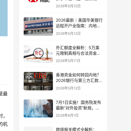
+补办攻略+5个避坑指南
2026年5月15日
2026最新｜美国华美银行
远程开户全指南：内地居
民足不出户办理美股与跨
2026年5月12日
境账户实操解析
外汇额度全解析：5万美
元限制真相与合法资金出
境通道
2026年5月11日
香港资金如何转回内地？
2026银行与第三方汇款全
攻略
2026年5月12日
是最
7月1日实施！国务院发布
最新“对外投资”新规，炒
股、出海、海外资产配置
时，
2026年6月1日
会有何影响
的机
跨境报关模式全解析：