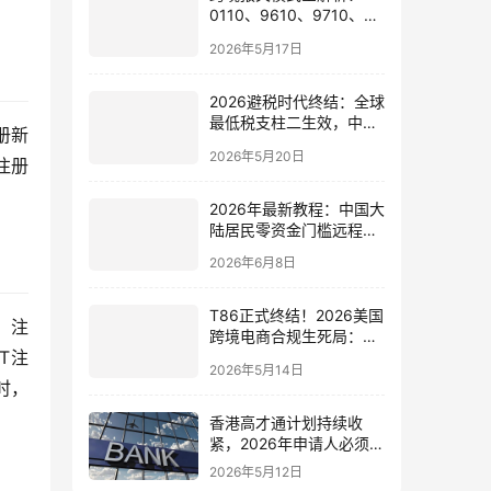
0110、9610、9710、
9810、1039、1210 的区
2026年5月17日
别与最佳应用场景
2026避税时代终结：全球
最低税支柱二生效，中国
册新
企业家海外公司合规3大
2026年5月20日
策略
注册
2026年最新教程：中国大
陆居民零资金门槛远程开
通嘉信证券国际账户的全
2026年6月8日
流程
T86正式终结！2026美国
）注
跨境电商合规生死局：海
T注
外仓、美国公司与税务架
2026年5月14日
构全面重构
时，
香港高才通计划持续收
紧，2026年申请人必须注
意的7个关键变化！附最
2026年5月12日
新申请与续签全攻略