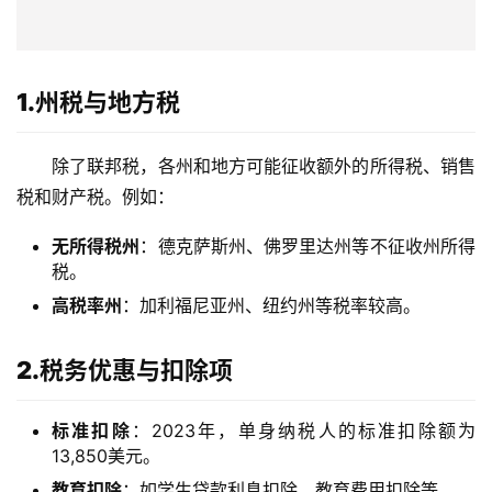
态
合
作
伙
1.州税与地方税
伴
专
除了联邦税，各州和地方可能征收额外的所得税、销售
栏
税和财产税。例如：
无所得税州
：德克萨斯州、佛罗里达州等不征收州所得
税。
高税率州
：加利福尼亚州、纽约州等税率较高。
2.税务优惠与扣除项
标准扣除
：2023年，单身纳税人的标准扣除额为
13,850美元。
教育扣除
：如学生贷款利息扣除、教育费用扣除等。