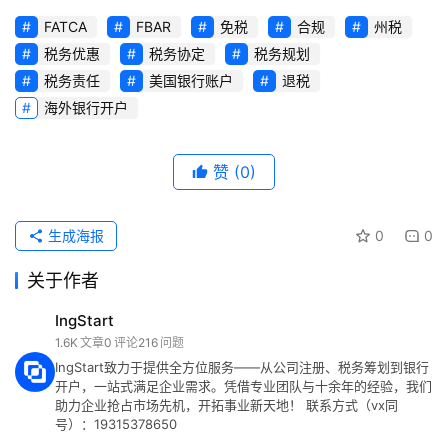
FATCA
FBAR
免税
合规
州税
税务优惠
税务协定
税务规划
税务责任
美国银行账户
退税
海外银行开户
赞
(0)
生成海报
0
0
关于作者
IngStart
1.6K
文章
0
评论
216
问题
IngStart致力于提供全方位服务——从公司注册、税务筹划到银行
开户，一站式满足企业需求。凭借专业团队与十余年的经验，我们
助力企业抢占市场先机，开拓事业新天地！ 联系方式（vx同
号）：19315378650