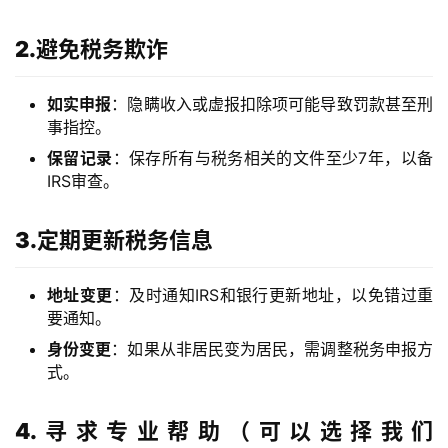
讯
2.避免税务欺诈
海
如实申报
：隐瞒收入或虚报扣除项可能导致罚款甚至刑
外
事指控。
公
保留记录
：保存所有与税务相关的文件至少7年，以备
司
IRS审查。
海
3.定期更新税务信息
外
银
地址变更
：及时通知IRS和银行更新地址，以免错过重
行
要通知。
开
户
身份变更
：如果从非居民变为居民，需调整税务申报方
式。
全
球
4.寻求专业帮助（可以选择我们