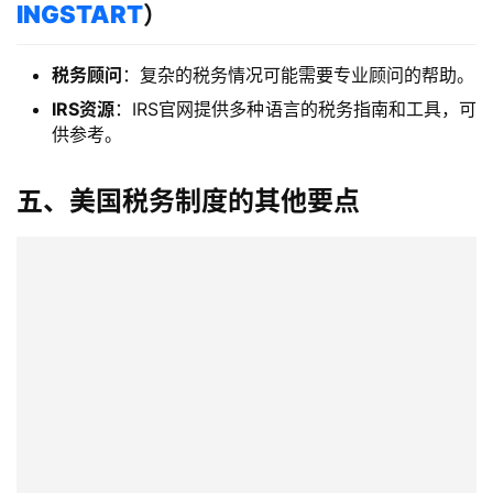
支
INGSTART
）
付
登录
注册
方
税务顾问
：复杂的税务情况可能需要专业顾问的帮助。
案
IRS资源
：IRS官网提供多种语言的税务指南和工具，可
供参考。
全
球
五、美国税务制度的其他要点
金
融
牌
照
问
答
社
区
生