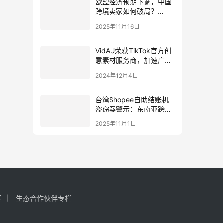
欧盟经济预期下调，中国
跨境卖家如何破局？
（2026战略机遇全面分
2025年11月16日
析）
VidAU荣获TikTok官方创
意素材服务商，加速广告
起量
2024年12月4日
台湾Shopee自助结账机
盗窃案警示：东南亚跨境
卖家安全合规与市场机遇
2025年11月1日
全解析
区
生态合作伙伴专栏