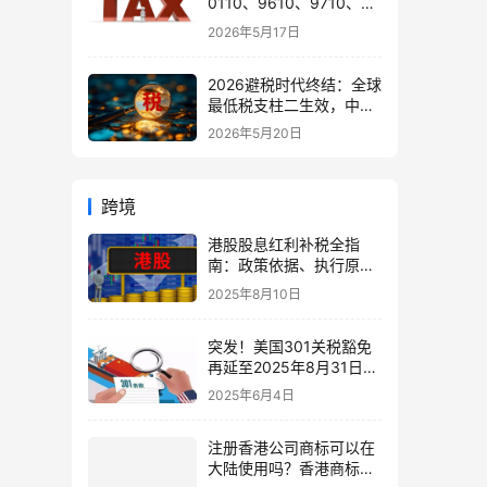
0110、9610、9710、
9810、1039、1210 的区
2026年5月17日
别与最佳应用场景
2026避税时代终结：全球
最低税支柱二生效，中国
企业家海外公司合规3大
2026年5月20日
策略
跨境
港股股息红利补税全指
南：政策依据、执行原因
与合规策略
2025年8月10日
突发！美国301关税豁免
再延至2025年8月31日，
跨境中国卖家必看最新应
2025年6月4日
对策略！
注册香港公司商标可以在
大陆使用吗？香港商标大