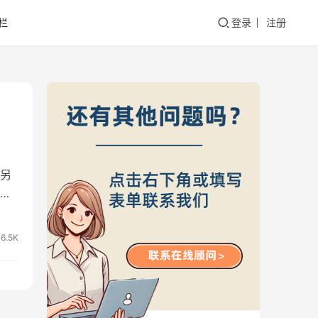
栏
登录
注册
另
户
6.5K