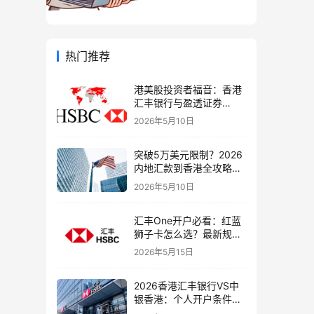
热门推荐
港美股投资者福音：香港
汇丰银行与盈透证券
（IBKR）绑定入金全流
2026年5月10日
程，银证转账这样开最
稳！
突破5万美元限制？2026
内地汇款到香港全攻略：
4种合法路径、手续费对
2026年5月10日
比与避坑指南
汇丰One开户必看：红蓝
狮子卡怎么选？最新规则
+补办攻略+5个避坑指南
2026年5月15日
2026香港汇丰银行VS中
银香港：个人开户条件、
费用、下户速度全方位对